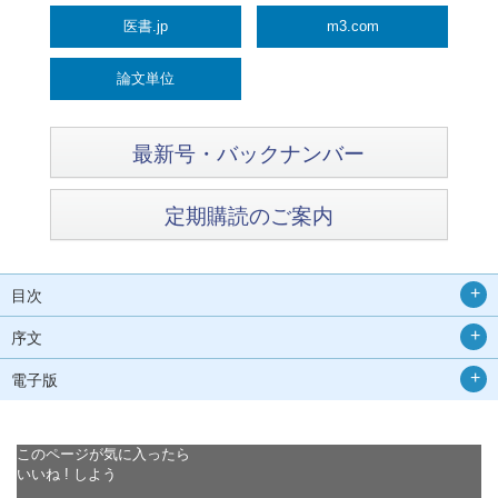
医書.jp
m3.com
論文単位
最新号・バックナンバー
定期購読のご案内
目次
序文
電子版
このページが気に入ったら
いいね ! しよう