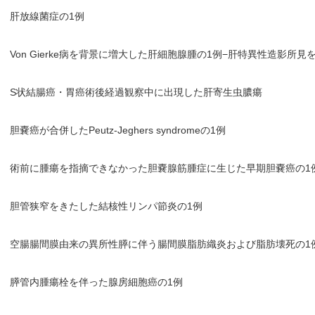
肝放線菌症の1例
Von Gierke病を背景に増大した肝細胞腺腫の1例−肝特異性造影所見
S状結腸癌・胃癌術後経過観察中に出現した肝寄生虫膿瘍
胆嚢癌が合併したPeutz-Jeghers syndromeの1例
術前に腫瘍を指摘できなかった胆嚢腺筋腫症に生じた早期胆嚢癌の1
胆管狭窄をきたした結核性リンパ節炎の1例
空腸腸間膜由来の異所性膵に伴う腸間膜脂肪織炎および脂肪壊死の1
膵管内腫瘍栓を伴った腺房細胞癌の1例