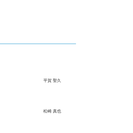
平賀 聖久
松崎 真也