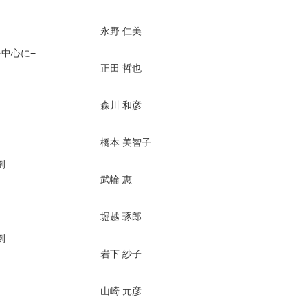
永野 仁美
を中心に−
正田 哲也
森川 和彦
橋本 美智子
例
武輪 恵
堀越 琢郎
例
岩下 紗子
山崎 元彦