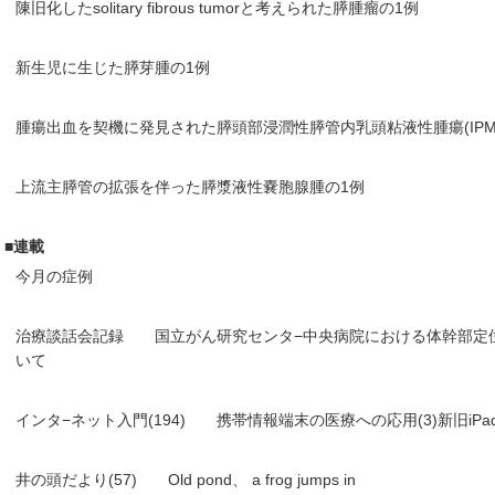
陳旧化したsolitary fibrous tumorと考えられた膵腫瘤の1例
新生児に生じた膵芽腫の1例
腫瘍出血を契機に発見された膵頭部浸潤性膵管内乳頭粘液性腫瘍(IPM
上流主膵管の拡張を伴った膵漿液性嚢胞腺腫の1例
■連載
今月の症例
治療談話会記録 国立がん研究センタ−中央病院における体幹部定
いて
インタ−ネット入門(194) 携帯情報端末の医療への応用(3)新旧iPa
井の頭だより(57) Old pond、 a frog jumps in