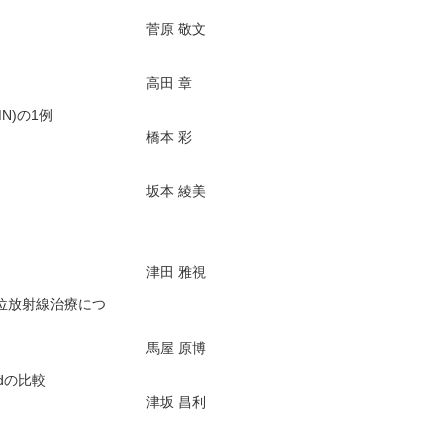
菅原 敬文
高田 章
N)の1例
橋本 彩
坂本 綾美
津田 雅視
位放射線治療につ
馬屋 原博
dの比較
津坂 昌利