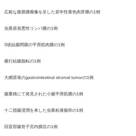
広範な腹膜腫瘤像を呈した若年性黄色肉芽腫の1例
虫垂原発悪性リンパ腫の1例
S状結腸間膜の平滑筋肉腫の1例
横行結腸捻転の1例
大網原発のgastrointestinal stromal tumorの1例
腸重積にて発見された小腸平滑筋腫の1例
十二指腸浸潤を来した虫垂粘液腺癌の1例
回盲部腸管子宮内膜症の1例