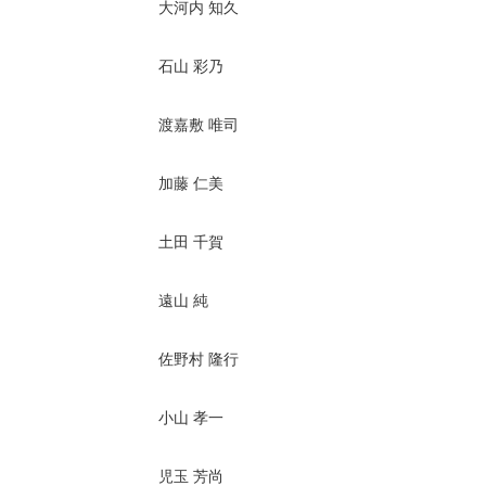
大河内 知久
石山 彩乃
渡嘉敷 唯司
加藤 仁美
土田 千賀
遠山 純
佐野村 隆行
小山 孝一
児玉 芳尚