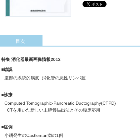
目次
特集 消化器最新画像情報2012
■総説
腹部の系統的病変−消化管の悪性リンパ腫−
■診療
Computed Tomographic-Pancreatic Ductography(CTPD)
−CTを用いた新しい主膵管描出法とその臨床応用−
■症例
小網発生のCastleman病の1例