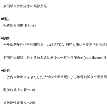
腸間膜血管性疾患の画像所見
■総説
転移性骨腫瘍(骨転移)
■診療
全身型若年性特発性関節炎におけるFDG−PETを用いた疾患活動性
有痛性骨転移に対する放射線治療後の一時的疼痛再燃(pain flare)の
■症例
口腔内大量出血をきたした放射線性骨壊死による椎骨動脈仮性動脈瘤
乳腺腺筋上皮腫の1例
好酸球性食道炎の2例