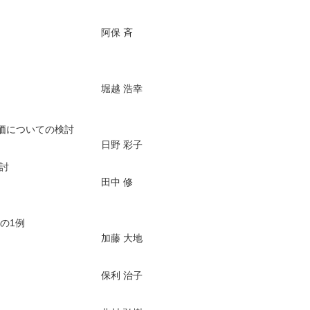
阿保 斉
堀越 浩幸
評価についての検討
日野 彩子
検討
田中 修
の1例
加藤 大地
保利 治子