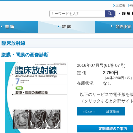
正誤表
臨床放射線
腹膜・間膜の画像診断
2016年07月号(61巻 07号)
定 価
2,750円
（本体2,500円＋税
在庫状況
なし
以下のサービスで電子版を
（クリックすると外部サイ
m3.com
論文単位