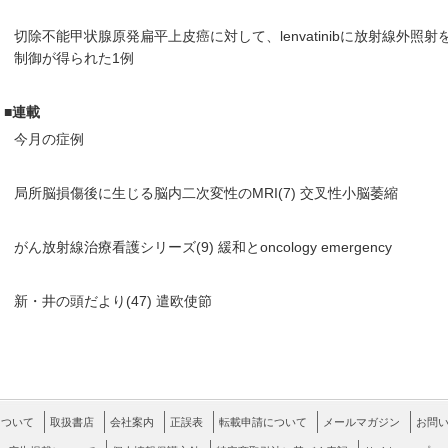
切除不能甲状腺原発扁平上皮癌に対して、lenvatinibに放射線外照
制御が得られた1例
■連載
今月の症例
局所脳損傷後に生じる脳内二次変性のMRI(7) 交叉性小脳萎縮
がん放射線治療看護シリーズ(9) 緩和とoncology emergency
新・井の頭だより(47) 遣欧使節
について
取扱書店
会社案内
正誤表
転載申請について
メールマガジン
お問