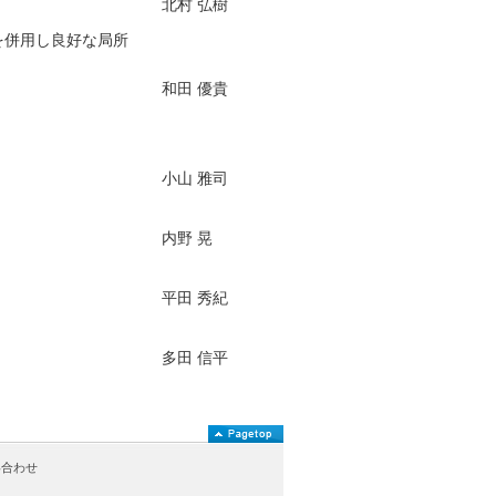
北村 弘樹
射を併用し良好な局所
和田 優貴
小山 雅司
内野 晃
平田 秀紀
多田 信平
い合わせ