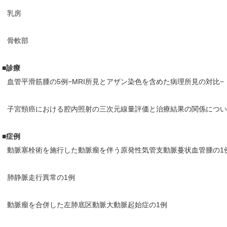
乳房
骨軟部
■診療
血管平滑筋腫の5例−MRI所見とアザン染色を含めた病理所見の対比−
子宮頸癌における腔内照射の三次元線量評価と治療結果の関係につい
■症例
動脈塞栓術を施行した動脈瘤を伴う原発性気管支動脈蔓状血管腫の1
肺静脈走行異常の1例
動脈瘤を合併した左肺底区動脈大動脈起始症の1例