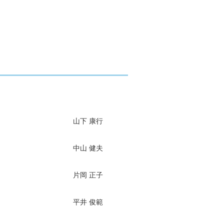
山下 康行
中山 健夫
片岡 正子
平井 俊範