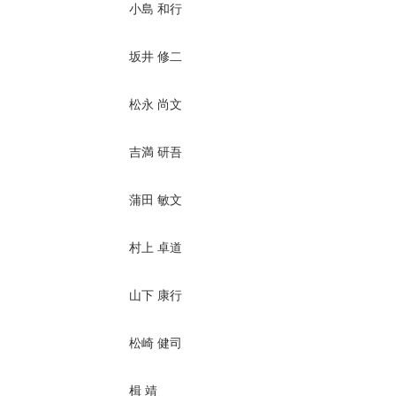
小島 和行
坂井 修二
松永 尚文
吉満 研吾
蒲田 敏文
村上 卓道
山下 康行
松崎 健司
楫 靖