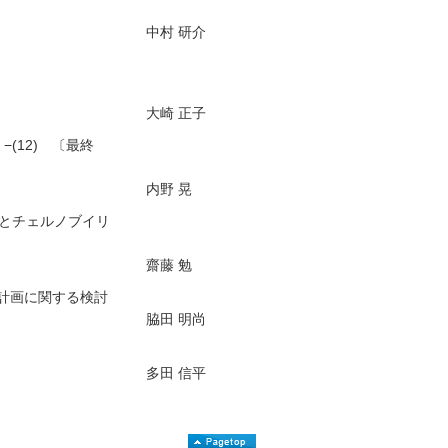
中村 研介
大崎 正子
(12) 〔最終
内野 晃
故とチェルノブイリ
齋藤 勉
計画に関する検討
脇田 明尚
多田 信平