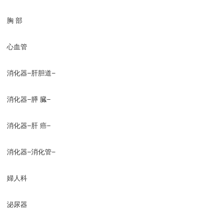
胸 部
心血管
消化器−肝胆道−
消化器−膵 臓−
消化器−肝 癌−
消化器−消化管−
婦人科
泌尿器