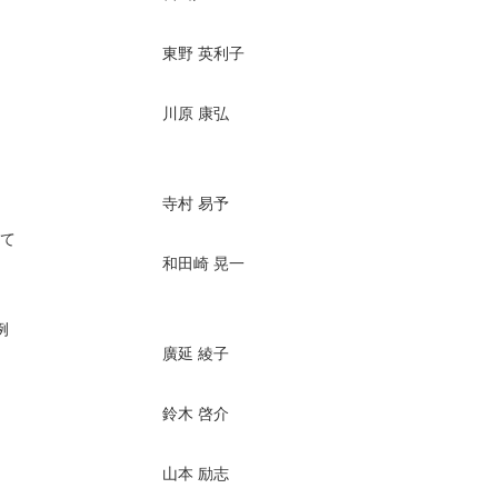
東野 英利子
川原 康弘
寺村 易予
て
和田崎 晃一
例
廣延 綾子
鈴木 啓介
山本 励志