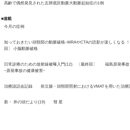
高齢で偶然発見された左肺底区動脈大動脈起始症の1例
■連載
今月の症例
知っておきたい頭頸部の動脈破格−MRAやCTAの読影が楽しくなる ！ −
回〕 小脳動脈破格
日常診療のための放射線被曝入門(12) 〔最終回〕 福島原発事
−原発事故の健康被害−
治療談話会記録 前立腺・頭頸部照射におけるVMATを用いた治療
新・ 井の頭だより(19) 彗 星