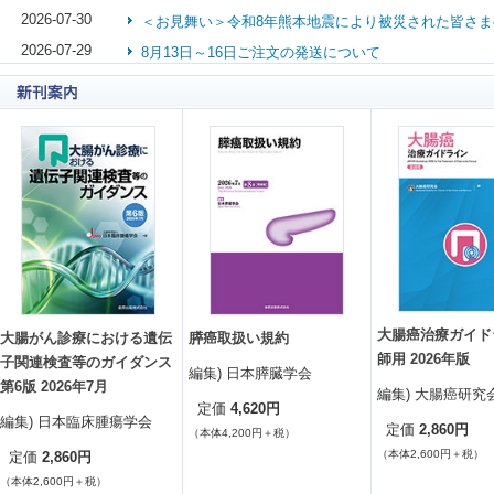
2026-07-30
＜お見舞い＞令和8年熊本地震により被災された皆さま
2026-07-29
8月13日～16日ご注文の発送について
2026-06-01
「臨床検査技師国家試験問題注解オンライン」更新の
2026-05-31
『臨床検査技師国家試験問題注解 2025年版 ［オン
ご利用期間終了のお知らせ
大腸癌治療ガイド
大腸がん診療における遺伝
膵癌取扱い規約
師用 2026年版
子関連検査等のガイダンス
編集) 日本膵臓学会
第6版 2026年7月
編集) 大腸癌研究
4,620円
定価
編集) 日本臨床腫瘍学会
2,860円
定価
（本体4,200円＋税）
（本体2,600円＋税）
2,860円
定価
（本体2,600円＋税）