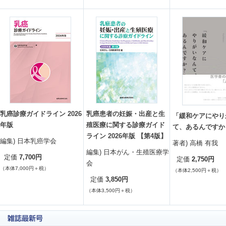
乳癌診療ガイドライン 2026
乳癌患者の妊娠・出産と生
「緩和ケアにやり
年版
殖医療に関する診療ガイド
て、あるんですか
ライン 2026年版 【第4版】
編集) 日本乳癌学会
著者) 高橋 有我
編集) 日本がん・生殖医療学
7,700円
定価
2,750円
定価
会
（本体7,000円＋税）
（本体2,500円＋税）
3,850円
定価
（本体3,500円＋税）