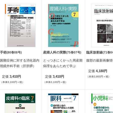
手術
産婦人科の実際
臨床放射線
(80巻08号)
(75巻07号)
(71巻0
困難症例に対する消化器内
とっつきにくかった周産期
腹部の最新画像情報
視鏡外科手術（肝胆膵）
病理をあらためて学ぶ
4,180円
定価
3,410円
3,410円
定価
定価
（本体3,800円＋税）
（本体3,100円＋税）
（本体3,100円＋税）