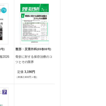
整形・災害外科
4号)
(69巻08号)
2026
骨折に対する保存治療のコ
ツとその限界
3,190円
定価
（本体2,900円＋税）