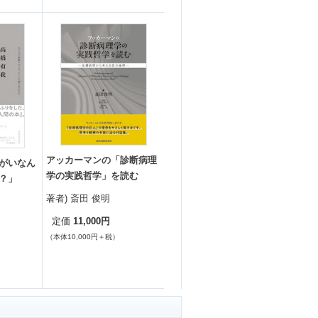
アッカーマンの「診断病理
がいなん
学の実践哲学」を読む
？」
著者) 斎田 俊明
11,000円
定価
（本体10,000円＋税）