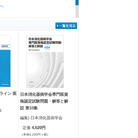
へ
お知らせ
ライン版付］』の特典「オンライン版」の
ライン 医
日本消化器病学会専門医資
格認定試験問題・解答と解
説 第10集
会
編集) 日本消化器病学会
4,620円
定価
（本体4,200円＋税）