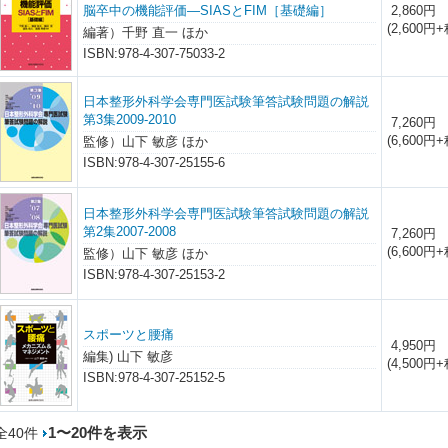
脳卒中の機能評価―SIASとFIM［基礎編］
2,860円
(2,600円+
編著）千野 直一 ほか
ISBN:978-4-307-75033-2
日本整形外科学会専門医試験筆答試験問題の解説
第3集2009-2010
7,260円
(6,600円+
監修）山下 敏彦 ほか
ISBN:978-4-307-25155-6
日本整形外科学会専門医試験筆答試験問題の解説
第2集2007-2008
7,260円
(6,600円+
監修）山下 敏彦 ほか
ISBN:978-4-307-25153-2
スポーツと腰痛
4,950円
編集) 山下 敏彦
(4,500円+
ISBN:978-4-307-25152-5
1〜20件を表示
全40件