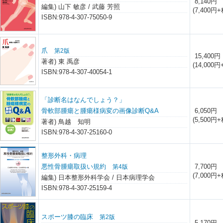
8,140円
編集) 山下 敏彦 / 武藤 芳照
(7,400円+
ISBN:978-4-307-75050-9
爪
第2版
15,400円
著者) 東 禹彦
(14,000円
ISBN:978-4-307-40054-1
「診断名はなんでしょう？」
骨軟部腫瘍と腫瘍様病変の画像診断Q&A
6,050円
(5,500円+
著者) 鳥越 知明
ISBN:978-4-307-25160-0
整形外科・病理
悪性骨腫瘍取扱い規約
7,700円
第4版
(7,000円+
編集) 日本整形外科学会 / 日本病理学会
ISBN:978-4-307-25159-4
スポーツ膝の臨床
第2版
5,170円