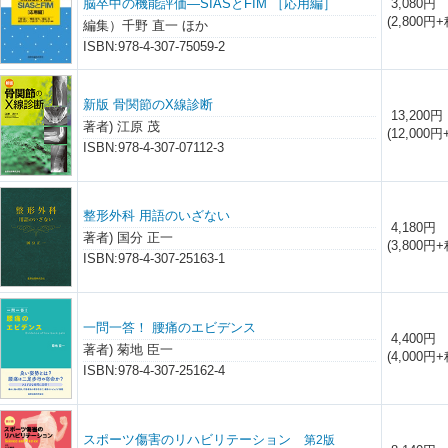
脳卒中の機能評価―SIASとFIM ［応用編］
3,080円
(2,800円+
編集）千野 直一 ほか
ISBN:978-4-307-75059-2
新版 骨関節のX線診断
13,200円
著者) 江原 茂
(12,000円
ISBN:978-4-307-07112-3
整形外科 用語のいざない
4,180円
著者) 国分 正一
(3,800円+
ISBN:978-4-307-25163-1
一問一答！ 腰痛のエビデンス
4,400円
著者) 菊地 臣一
(4,000円+
ISBN:978-4-307-25162-4
スポーツ傷害のリハビリテーション
第2版