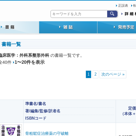
正誤表
書籍一覧
臨床医学：外科系
整形外科
の書籍一覧です。
1〜20件を表示
全40件
1
2
次のページ »
準書名/書名
定価
著/編集/監修/訳者名
（本体＋
ISBNコード
骨粗鬆症治療薬の守破離