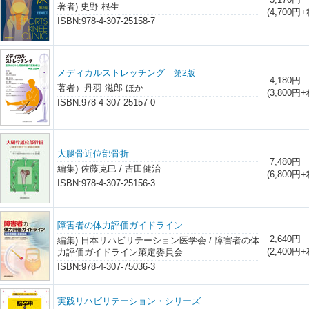
著者) 史野 根生
(4,700円+
ISBN:978-4-307-25158-7
メディカルストレッチング
第2版
4,180円
著者）丹羽 滋郎 ほか
(3,800円+
ISBN:978-4-307-25157-0
大腿骨近位部骨折
7,480円
編集) 佐藤克巳 / 吉田健治
(6,800円+
ISBN:978-4-307-25156-3
障害者の体力評価ガイドライン
2,640円
編集) 日本リハビリテーション医学会 / 障害者の体
(2,400円+
力評価ガイドライン策定委員会
ISBN:978-4-307-75036-3
実践リハビリテーション・シリーズ