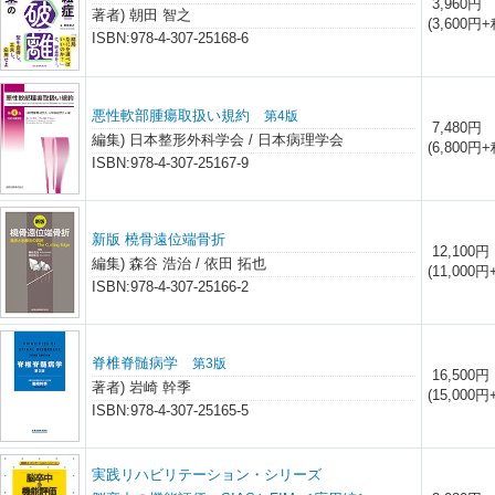
3,960円
著者) 朝田 智之
(3,600円+
ISBN:978-4-307-25168-6
悪性軟部腫瘍取扱い規約
第4版
7,480円
編集) 日本整形外科学会 / 日本病理学会
(6,800円+
ISBN:978-4-307-25167-9
新版 橈骨遠位端骨折
12,100円
編集) 森谷 浩治 / 依田 拓也
(11,000円
ISBN:978-4-307-25166-2
脊椎脊髄病学
第3版
16,500円
著者) 岩崎 幹季
(15,000円
ISBN:978-4-307-25165-5
実践リハビリテーション・シリーズ