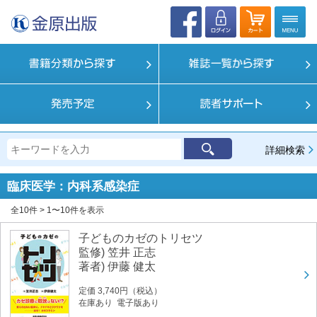
詳細検索
臨床医学：内科系
感染症
全10件 > 1〜10件を表示
子どものカゼのトリセツ
監修) 笠井 正志
著者) 伊藤 健太
定価 3,740円（税込）
在庫あり 電子版あり