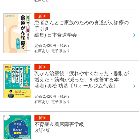
在庫なし
新刊
患者さんとご家族のための食道がん診療の
手引き
編集) 日本食道学会
定価 2,420円（税込）
在庫あり 電子版あり
新刊
乳がん治療後「疲れやすくなった・脂肪が
増えた・筋肉が減った」を改善する本
著者) 奥松 功基〔リオールジム代表〕
定価 2,420円（税込）
在庫あり 電子版あり
新刊
不育症＆着床障害学級
改訂4版