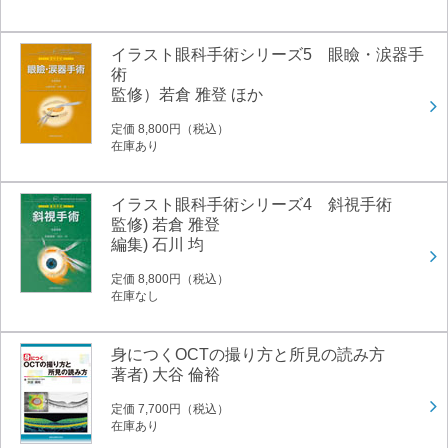
イラスト眼科手術シリーズ5 眼瞼・涙器手
術
監修）若倉 雅登 ほか
定価 8,800円（税込）
在庫あり
イラスト眼科手術シリーズ4 斜視手術
監修) 若倉 雅登
編集) 石川 均
定価 8,800円（税込）
在庫なし
身につくOCTの撮り方と所見の読み方
著者) 大谷 倫裕
定価 7,700円（税込）
在庫あり