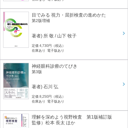
目でみる 視力・屈折検査の進めかた
第2版増補
著者) 所 敬 / 山下 牧子
定価 4,730円（税込）
在庫あり 電子版あり
神経眼科診療のてびき
第3版
著者) 石川 弘
定価 8,250円（税込）
在庫あり 電子版あり
理解を深めよう視野検査 第1版補訂版
監修）松本 長太 ほか