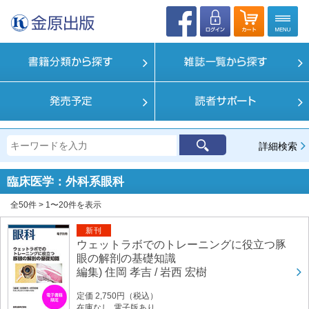
詳細検索
臨床医学：外科系
眼科
全50件 > 1〜20件を表示
新刊
ウェットラボでのトレーニングに役立つ豚
眼の解剖の基礎知識
編集) 住岡 孝吉 / 岩西 宏樹
定価 2,750円（税込）
在庫なし 電子版あり