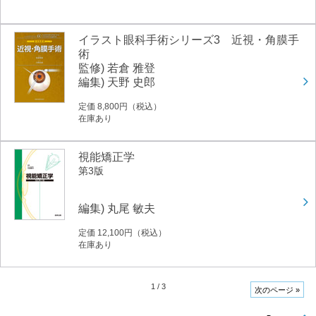
イラスト眼科手術シリーズ3 近視・角膜手
術
監修) 若倉 雅登
編集) 天野 史郎
定価 8,800円（税込）
在庫あり
視能矯正学
第3版
編集) 丸尾 敏夫
定価 12,100円（税込）
在庫あり
1
/
3
次のページ »