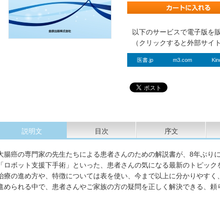
以下のサービスで電子版を
（クリックすると外部サイ
医書.jp
m3.com
Kin
説明文
目次
序文
大腸癌の専門家の先生たちによる患者さんのための解説書が、8年ぶり
「ロボット支援下手術」といった、患者さんの気になる最新のトピック
治療の進め方や、特徴については表を使い、今まで以上に分かりやすく
進められる中で、患者さんやご家族の方の疑問を正しく解決できる、頼