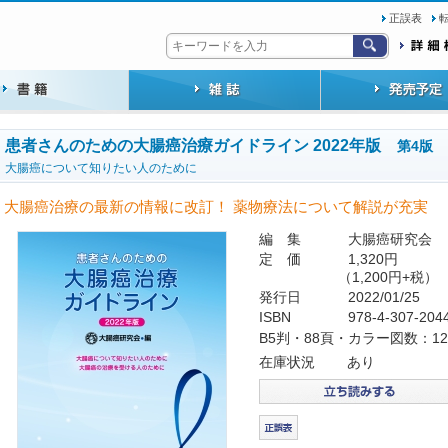
正誤表
患者さんのための大腸癌治療ガイドライン 2022年版
第4版
大腸癌について知りたい人のために
大腸癌治療の最新の情報に改訂！ 薬物療法について解説が充実
編 集
大腸癌研究会
定 価
1,320円
（1,200円+税）
発行日
2022/01/25
ISBN
978-4-307-204
B5判・88頁・カラー図数：1
在庫状況
あり