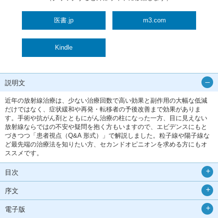
医書.jp
m3.com
Kindle
説明文
近年の放射線治療は、少ない治療回数で高い効果と副作用の大幅な低減
だけではなく、症状緩和や再発・転移者の予後改善まで効果がありま
す。手術や抗がん剤とともにがん治療の柱になった一方、目に見えない
放射線ならではの不安や疑問を抱く方もいますので、エビデンスにもと
づきつつ「患者視点（Q&A 形式）」で解説しました。粒子線や陽子線な
ど最先端の治療法を知りたい方、セカンドオピニオンを求める方にもオ
ススメです。
目次
序文
電子版