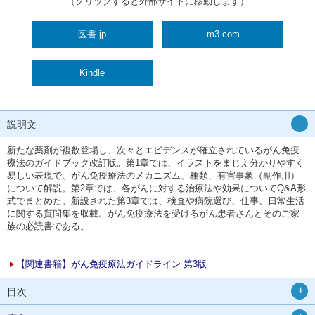
（クリックすると外部サイトに移動します）
医書.jp
m3.com
Kindle
説明文
新たな薬剤が複数登場し、次々とエビデンスが確立されているがん免疫
療法のガイドブック改訂版。第1章では、イラストをまじえ分かりやすく
易しい表現で、がん免疫療法のメカニズム、種類、有害事象（副作用）
について解説。第2章では、各がんに対する治療法や効果についてQ&A形
式でまとめた。新設された第3章では、検査や病院選び、仕事、日常生活
に関する質問集を収載。がん免疫療法を受けるがん患者さんとそのご家
族の必読書である。
【関連書籍】がん免疫療法ガイドライン 第3版
目次