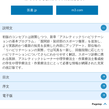
医書.jp
m3.com
説明文
初版のコンセプトは踏襲しつつ、新章「アスレティックリハビリテーシ
ョンの基本プログラム」「股関節・鼠径部のスポーツ傷害」を追加し、
より実践的かつ最新の知見を反映した内容にアップデート。部位毎の
「リハビリテーションの実際」では写真を一新し、回復段階に応じたリ
ハビリテーションについてさらにわかりやすく解説。スポーツ診療に携
わる医師、アスレティックトレーナーや理学療法士・作業療法士養成校
の学生や理学療法士・作業療法士にとって必要な情報が網羅された充実
の改訂版です。
目次
序文
電子版
Pagetop