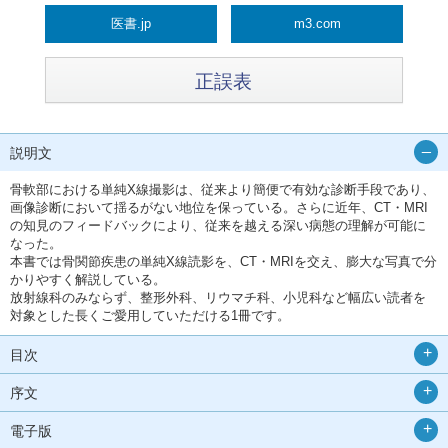
医書.jp
m3.com
正誤表
説明文
骨軟部における単純X線撮影は、従来より簡便で有効な診断手段であり、
画像診断において揺るがない地位を保っている。さらに近年、CT・MRI
の知見のフィードバックにより、従来を越える深い病態の理解が可能に
なった。
本書では骨関節疾患の単純X線読影を、CT・MRIを交え、膨大な写真で分
かりやすく解説している。
放射線科のみならず、整形外科、リウマチ科、小児科など幅広い読者を
対象とした長くご愛用していただける1冊です。
目次
序文
電子版