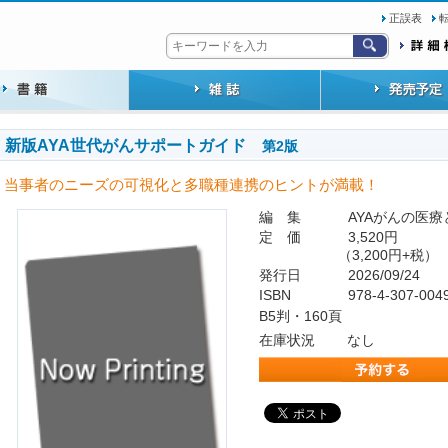
正誤表
新版AYA世代がんサポートガイド
第2版
当事者のニーズの可視化と多職種連携のヒントが満載！
編 集
AYAがんの医
定 価
3,520円
（3,200円+税）
発行日
2026/09/24
ISBN
978-4-307-004
B5判・160頁
在庫状況
なし