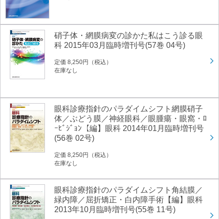
硝子体・網膜病変の診かた私はこう診る眼
科 2015年03月臨時増刊号(57巻 04号)
定価 8,250円（税込）
在庫なし
眼科診療指針のパラダイムシフト網膜硝子
体／ぶどう膜／神経眼科／眼腫瘍・眼窩・ﾛ
ｰﾋﾞｼﾞｮﾝ【編】眼科 2014年01月臨時増刊号
(56巻 02号)
定価 8,250円（税込）
在庫なし
眼科診療指針のパラダイムシフト角結膜／
緑内障／屈折矯正・白内障手術【編】眼科
2013年10月臨時増刊号(55巻 11号)