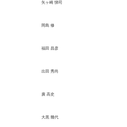
矢ヶ崎 悌司
岡島 修
福田 昌彦
出田 秀尚
廣 高史
大黒 幾代