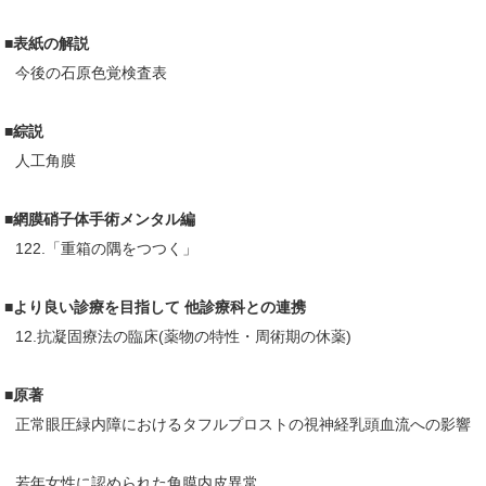
■表紙の解説
今後の石原色覚検査表
■綜説
人工角膜
■網膜硝子体手術メンタル編
122.「重箱の隅をつつく」
■より良い診療を目指して 他診療科との連携
12.抗凝固療法の臨床(薬物の特性・周術期の休薬)
■原著
正常眼圧緑内障におけるタフルプロストの視神経乳頭血流への影響
若年女性に認められた角膜内皮異常