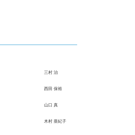
三村 治
西田 保裕
山口 真
木村 亜紀子