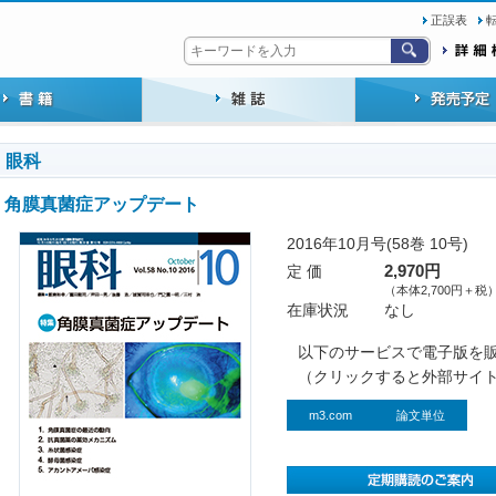
正誤表
眼科
角膜真菌症アップデート
2016年10月号(58巻 10号)
定 価
2,970円
（本体2,700円＋税
在庫状況
なし
以下のサービスで電子版を
（クリックすると外部サイ
m3.com
論文単位