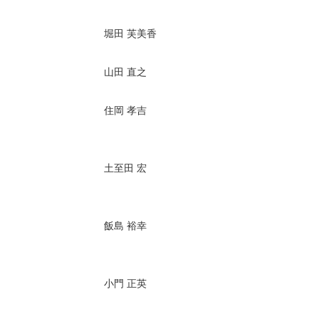
堀田 芙美香
山田 直之
住岡 孝吉
土至田 宏
飯島 裕幸
小門 正英