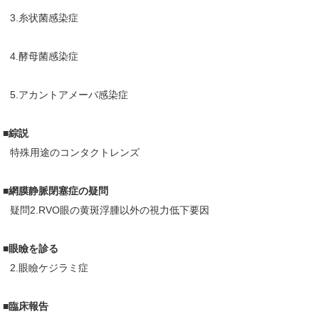
3.糸状菌感染症
4.酵母菌感染症
5.アカントアメーバ感染症
■綜説
特殊用途のコンタクトレンズ
■網膜静脈閉塞症の疑問
疑問2.RVO眼の黄斑浮腫以外の視力低下要因
■眼瞼を診る
2.眼瞼ケジラミ症
■臨床報告