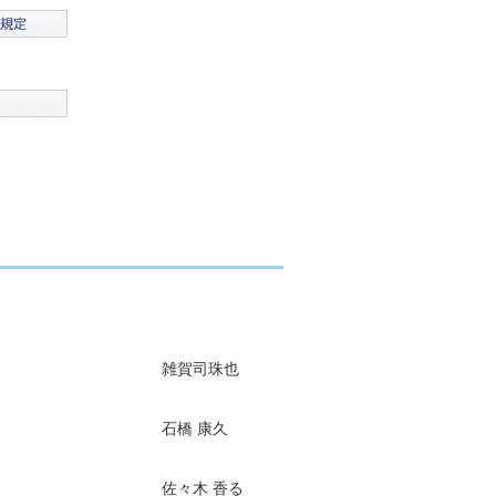
雑賀司珠也
石橋 康久
佐々木 香る