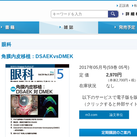
正誤表
眼科
角膜内皮移植：DSAEKvsDMEK
2017年05月号(59巻 05号)
定 価
2,970円
（本体2,700円＋税
在庫状況
なし
以下のサービスで電子版を
（クリックすると外部サイ
m3.com
論文単位