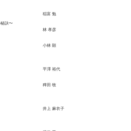
稲富 勉
成功の秘訣〜
林 孝彦
小林 顕
平澤 裕代
稗田 牧
井上 麻衣子