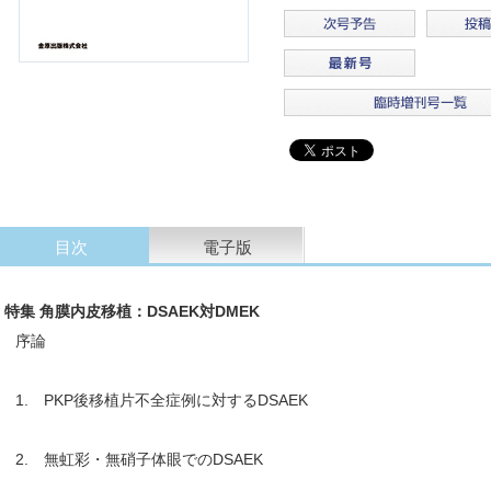
目次
電子版
特集 角膜内皮移植：DSAEK対DMEK
序論
1. PKP後移植片不全症例に対するDSAEK
2. 無虹彩・無硝子体眼でのDSAEK