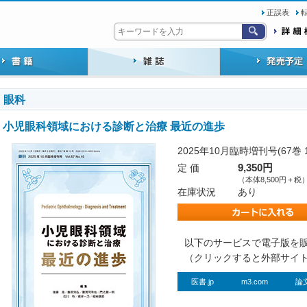
正誤表
眼科
小児眼科領域における診断と治療 最近の進歩
2025年10月臨時増刊号(67巻 
定 価
9,350円
（本体8,500円＋税
在庫状況
あり
以下のサービスで電子版を
（クリックすると外部サイ
医書.jp
m3.com
論