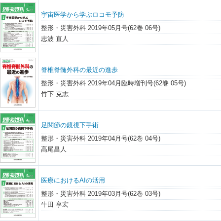
宇宙医学から学ぶロコモ予防
整形・災害外科 2019年05月号(62巻 06号)
志波 直人
脊椎脊髄外科の最近の進歩
整形・災害外科 2019年04月臨時増刊号(62巻 05号)
竹下 克志
足関節の鏡視下手術
整形・災害外科 2019年04月号(62巻 04号)
高尾昌人
医療におけるAIの活用
整形・災害外科 2019年03月号(62巻 03号)
牛田 享宏