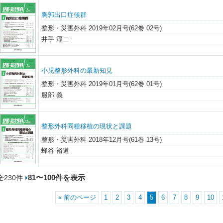
胸郭出口症候群
整形・災害外科 2019年02月号(62巻 02号)
井手 淳二
小児整形外科の最新知見
整形・災害外科 2019年01月号(62巻 01号)
服部 義
整形外科同種移植の現状と課題
整形・災害外科 2018年12月号(61巻 13号)
蜂谷 裕道
81〜100件を表示
全230件
« 前のページ
1
2
3
4
5
6
7
8
9
10