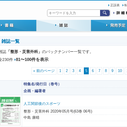
正誤表
雑誌一覧
「整形・災害外科」
雑誌
のバックナンバー一覧です。
81〜100件を表示
全230件
« 前のページ
1
2
3
4
5
6
7
8
9
10
特集名/発行日（巻号）
企画・編著者
人工関節後のスポーツ
整形・災害外科 2020年05月号(63巻 06号)
中島 康晴