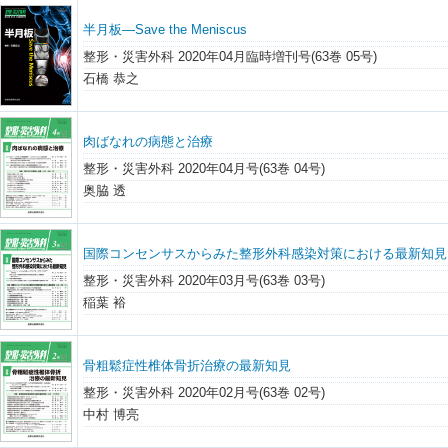
半月板―Save the Meniscus
整形・災害外科 2020年04月臨時増刊号(63巻 05号)
石橋 恭之
肉ばなれの病態と治療
整形・災害外科 2020年04月号(63巻 04号)
奥脇 透
国際コンセンサスからみた整形外科感染対策における最新知見
整形・災害外科 2020年03月号(63巻 03号)
稲葉 裕
骨粗鬆症性椎体骨折治療の最新知見
整形・災害外科 2020年02月号(63巻 02号)
中村 博亮