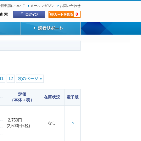
転載申請について
メールマガジン
お問い合わせ
0
11
12
次のページ »
定価
在庫状況
電子版
（本体＋税）
2,750円
なし
○
(2,500円+税)