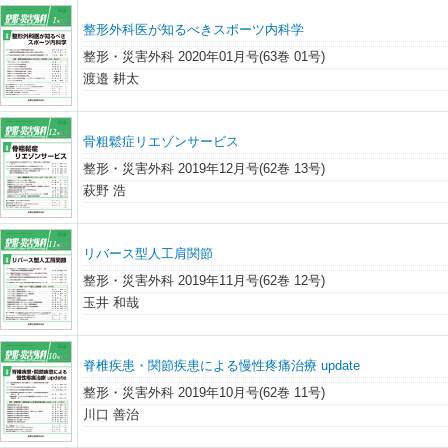
整形外科医が知るべきスポーツ内科学
整形・災害外科 2020年01月号(63巻 01号)
渡邉 耕太
骨粗鬆症リエゾンサービス
整形・災害外科 2019年12月号(62巻 13号)
萩野 浩
リバース型人工肩関節
整形・災害外科 2019年11月号(62巻 12号)
玉井 和哉
脊椎疾患・関節疾患による慢性疼痛治療 update
整形・災害外科 2019年10月号(62巻 11号)
川口 善治