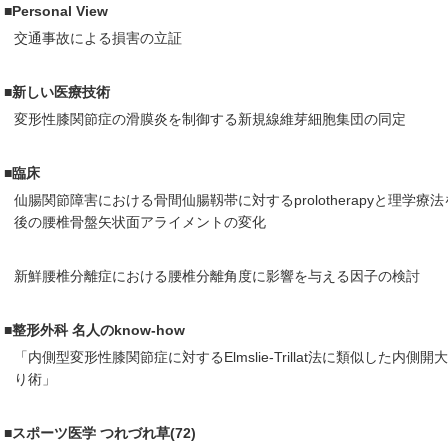
■Personal View
交通事故による損害の立証
■新しい医療技術
変形性膝関節症の滑膜炎を制御する新規線維芽細胞集団の同定
■臨床
仙腸関節障害における骨間仙腸靱帯に対するprolotherapyと理学療
後の腰椎骨盤矢状面アライメントの変化
新鮮腰椎分離症における腰椎分離角度に影響を与える因子の検討
■整形外科 名人のknow-how
「内側型変形性膝関節症に対するElmslie-Trillat法に類似した内側
り術」
■スポーツ医学 つれづれ草(72)