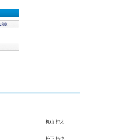
梶山 裕太
松下 拓也