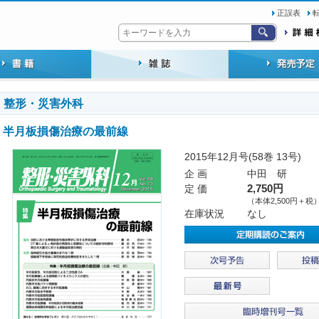
正誤表
整形・災害外科
半月板損傷治療の最前線
2015年12月号(58巻 13号)
企 画
中田 研
定 価
2,750円
（本体2,500円＋税
在庫状況
なし