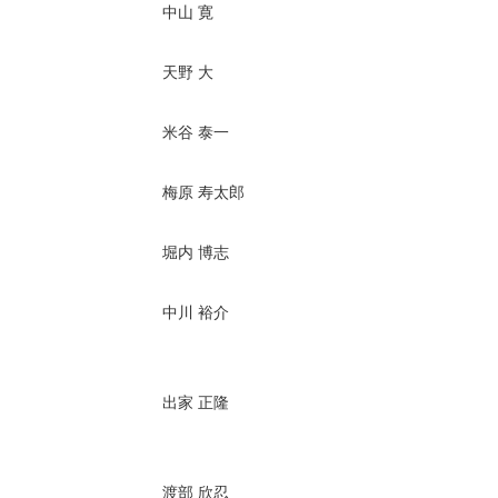
中山 寛
天野 大
米谷 泰一
梅原 寿太郎
堀内 博志
中川 裕介
出家 正隆
渡部 欣忍