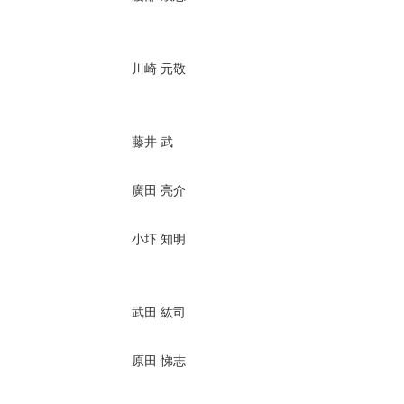
川崎 元敬
藤井 武
廣田 亮介
小圷 知明
武田 紘司
原田 悌志