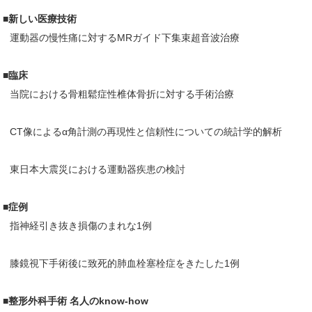
■新しい医療技術
運動器の慢性痛に対するMRガイド下集束超音波治療
■臨床
当院における骨粗鬆症性椎体骨折に対する手術治療
CT像によるα角計測の再現性と信頼性についての統計学的解析
東日本大震災における運動器疾患の検討
■症例
指神経引き抜き損傷のまれな1例
膝鏡視下手術後に致死的肺血栓塞栓症をきたした1例
■整形外科手術 名人のknow-how