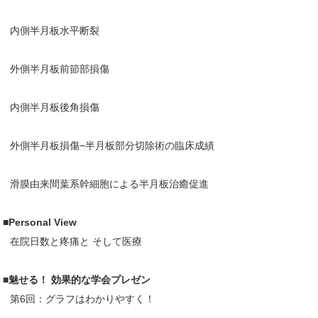
内側半月板水平断裂
外側半月板前節部損傷
内側半月板後角損傷
外側半月板損傷−半月板部分切除術の臨床成績
滑膜由来間葉系幹細胞による半月板治癒促進
■Personal View
在院日数と疼痛と そして医療
■魅せる！ 効果的な学会プレゼン
第6回：グラフはわかりやすく！