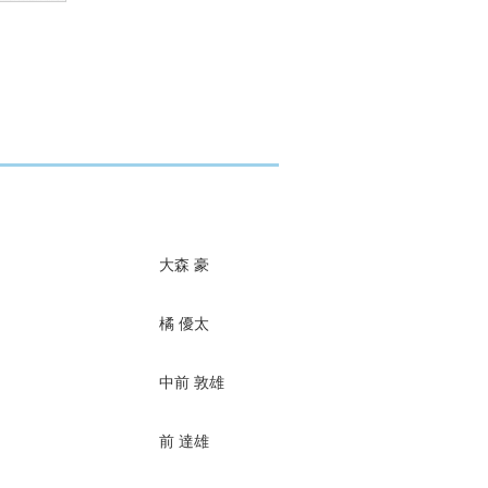
大森 豪
橘 優太
中前 敦雄
前 達雄