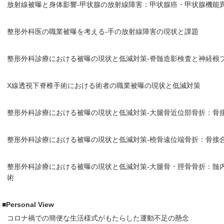
放射線被曝と身体影響-甲状腺の放射線障害：甲状腺癌・甲状腺機能
整形外科医の職業被曝を考える-手の放射線障害の現状と課題
整形外科診療における被曝の現状と低減対策-脊髄造影検査と神経根
X線透視下脊椎手術における術者の職業被曝の現状と低減対策
整形外科診療における被曝の現状と低減対策-大腿骨近位部骨折：骨
整形外科診療における被曝の現状と低減対策-橈骨遠位端骨折：骨接
整形外科診療における被曝の現状と低減対策-大腿骨・脛骨骨折：髄
術
■Personal View
コロナ禍での簡便な生活様式がもたらした運動不足の懸念