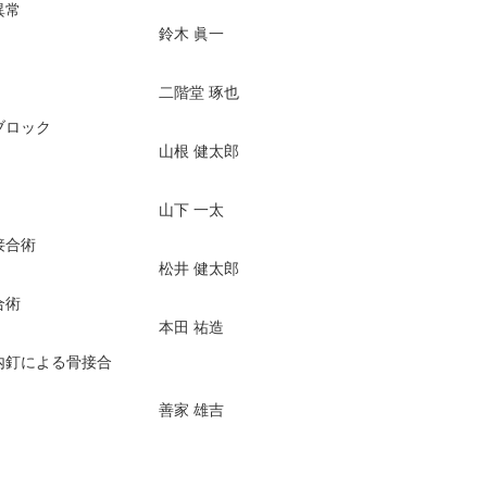
異常
鈴木 眞一
二階堂 琢也
ブロック
山根 健太郎
山下 一太
接合術
松井 健太郎
合術
本田 祐造
内釘による骨接合
善家 雄吉