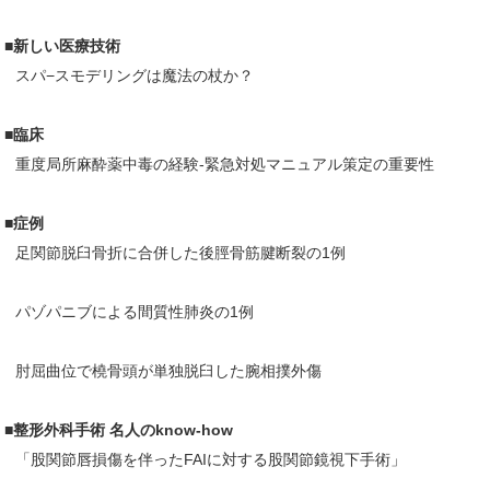
■新しい医療技術
スパ−スモデリングは魔法の杖か？
■臨床
重度局所麻酔薬中毒の経験-緊急対処マニュアル策定の重要性
■症例
足関節脱臼骨折に合併した後脛骨筋腱断裂の1例
パゾパニブによる間質性肺炎の1例
肘屈曲位で橈骨頭が単独脱臼した腕相撲外傷
■整形外科手術 名人のknow-how
「股関節唇損傷を伴ったFAIに対する股関節鏡視下手術」