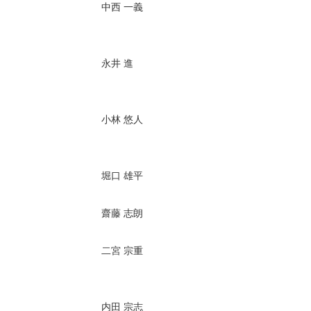
中西 一義
永井 進
小林 悠人
堀口 雄平
齋藤 志朗
二宮 宗重
内田 宗志