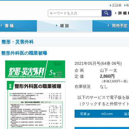
正誤表
整形・災害外科
整形外科医の職業被曝
2021年05月号(64巻 06号)
企 画
山下 一太
定 価
2,860円
（本体2,600円＋税
在庫状況
なし
以下のサービスで電子版を
（クリックすると外部サイ
医書.jp
m3.com
論