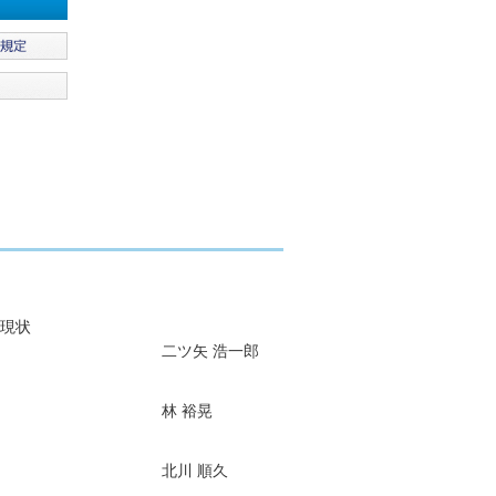
現状
二ツ矢 浩一郎
林 裕晃
北川 順久