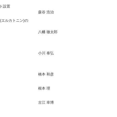
ート設置
森谷 浩治
エルカトニン)の
八幡 徹太郎
小川 泰弘
橋本 和彦
根本 理
古江 幸博