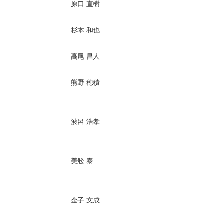
原口 直樹
杉本 和也
高尾 昌人
熊野 穂積
波呂 浩孝
美舩 泰
金子 文成