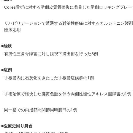
Colles骨折に対する掌側皮質骨整復に着目した掌側ロッキングプレ
リハビリテーションで遭遇する難治性疼痛に対するカルシトニン製剤(
臨床応用
■経験
有痛性三角骨障害に対し鏡視下摘出術を行った3例
■症例
手根管内に石灰化をきたした手根管症候群の1例
手術治療で軽快した腱黄色腫を伴う両側性慢性アキレス腱障害の1例
同一指での両指節間関節同時脱臼の1例
■医療史回り舞台