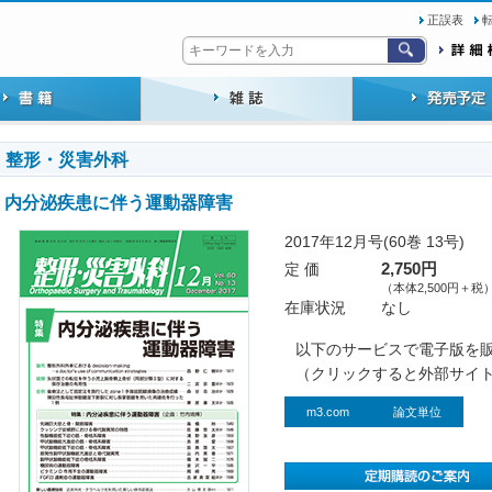
正誤表
整形・災害外科
内分泌疾患に伴う運動器障害
2017年12月号(60巻 13号)
定 価
2,750円
（本体2,500円＋税
在庫状況
なし
以下のサービスで電子版を
（クリックすると外部サイ
m3.com
論文単位