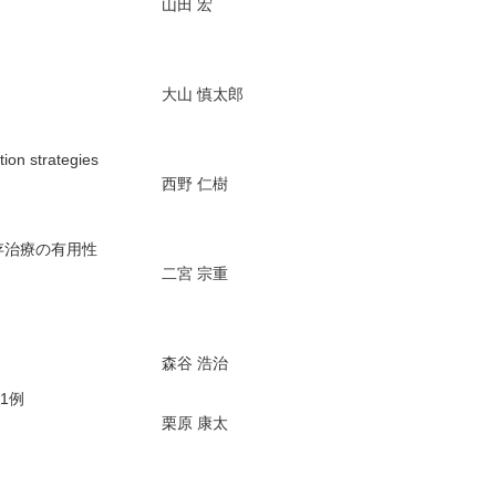
山田 宏
大山 慎太郎
n strategies
西野 仁樹
存治療の有用性
二宮 宗重
森谷 浩治
1例
栗原 康太