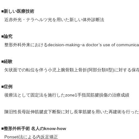
■新しい医療技術
近赤外光・テラヘルツ光を用いた新しい体外診断法
■論究
整形外科外来におけるdecision-making−a doctor’s use of communicatio
■経験
矢状面での転位を伴う小児上腕骨顆上骨折(阿部分類II型)に対する保
■症例
後療法として固定法を施行したzone1手指屈筋腱損傷の治療成績
陳旧性長母趾伸筋腱皮下断裂に対し長掌筋腱を用いた再建術を行った
■整形外科手術 名人のknow-how
Ponseti法による内反足矯正