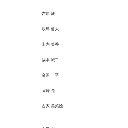
吉原 愛
辰島 啓太
山内 美香
福本 誠二
金沢 一平
岡崎 亮
古家 美菜絵