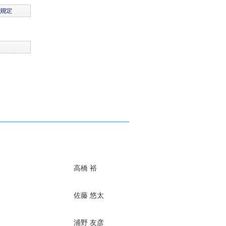
高橋 裕
佐藤 悠太
浦野 友彦