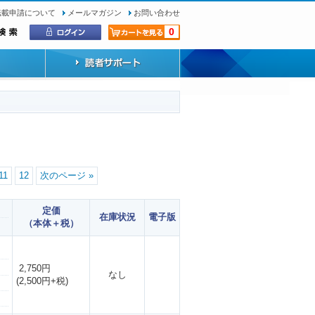
転載申請について
メールマガジン
お問い合わせ
0
11
12
次のページ »
定価
在庫状況
電子版
（本体＋税）
2,750円
なし
(2,500円+税)