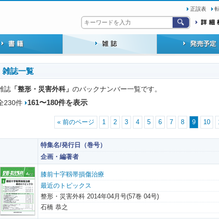
正誤表
雑誌一覧
「整形・災害外科」
雑誌
のバックナンバー一覧です。
161〜180件を表示
全230件
« 前のページ
1
2
3
4
5
6
7
8
9
10
特集名/発行日（巻号）
企画・編著者
膝前十字靱帯損傷治療
最近のトピックス
整形・災害外科 2014年04月号(57巻 04号)
石橋 恭之