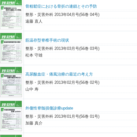
骨粗鬆症における骨折の連鎖とその予防
整形・災害外科 2013年04月号(56巻 04号)
遠藤 直人
筋温存型脊椎手術の現状
整形・災害外科 2013年03月号(56巻 03号)
松本 守雄
高尿酸血症・痛風治療の最近の考え方
整形・災害外科 2013年02月号(56巻 02号)
山中 寿
外傷性脊髄損傷診療update
整形・災害外科 2013年01月号(56巻 01号)
加藤 真介