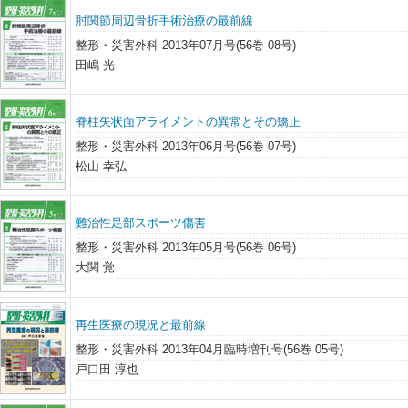
肘関節周辺骨折手術治療の最前線
整形・災害外科 2013年07月号(56巻 08号)
田嶋 光
脊柱矢状面アライメントの異常とその矯正
整形・災害外科 2013年06月号(56巻 07号)
松山 幸弘
難治性足部スポーツ傷害
整形・災害外科 2013年05月号(56巻 06号)
大関 覚
再生医療の現況と最前線
整形・災害外科 2013年04月臨時増刊号(56巻 05号)
戸口田 淳也