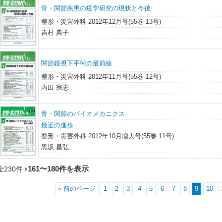
骨・関節疾患の疫学研究の現状と今後
整形・災害外科 2012年12月号(55巻 13号)
吉村 典子
関節鏡視下手術の最前線
整形・災害外科 2012年11月号(55巻 12号)
内田 宗志
骨・関節のバイオメカニクス
最近の進歩
整形・災害外科 2012年10月増大号(55巻 11号)
黒坂 昌弘
161〜180件を表示
全230件
« 前のページ
1
2
3
4
5
6
7
8
9
10