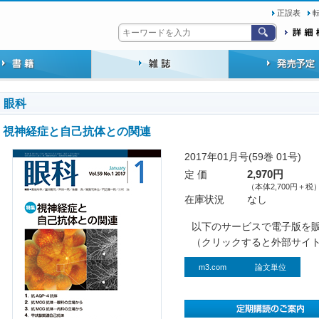
正誤表
眼科
視神経症と自己抗体との関連
2017年01月号(59巻 01号)
定 価
2,970円
（本体2,700円＋税
在庫状況
なし
以下のサービスで電子版を
（クリックすると外部サイ
m3.com
論文単位