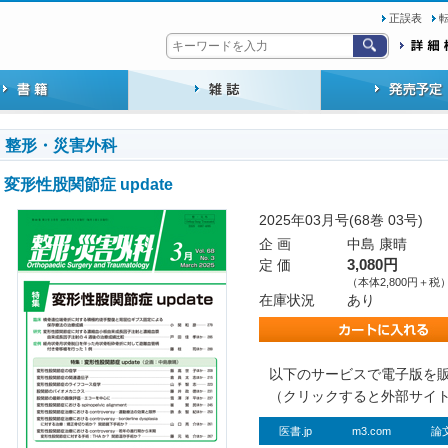
正誤表
整形・災害外科
変形性股関節症 update
2025年03月号(68巻 03号)
企 画
中島 康晴
定 価
3,080円
（本体2,800円＋税
在庫状況
あり
以下のサービスで電子版を
（クリックすると外部サイ
医書.jp
m3.com
論