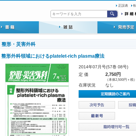
正誤表
整形・災害外科
整形外科領域におけるplatelet-rich plasma療法
2014年07月号(57巻 08号)
定 価
2,750円
（本体2,500円＋税
在庫状況
なし