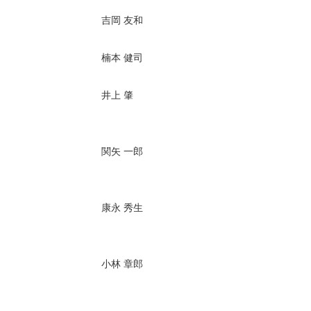
吉岡 友和
楠本 健司
井上 肇
関矢 一郎
康永 秀生
小林 章郎