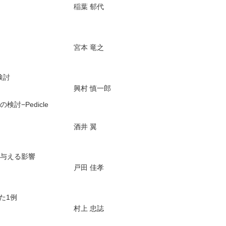
稲葉 郁代
宮本 竜之
検討
興村 慎一郎
−Pedicle
酒井 翼
与える影響
戸田 佳孝
した1例
村上 忠誌