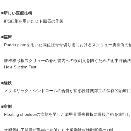
■新しい医療技術
iPS細胞を用いたヒト臓器の作製
■臨床
Puddu plateを用いた高位脛骨骨切り術におけるスクリュー折損例の
腰椎椎弓根スクリューの脊柱管内への誤刺入を防ぐための術中評価法の検討
Hole Suction Test
■経験
メタボリック・シンドロームの合併が変形性膝関節症の保存的治療に
■症例
Floating shoulderの病態を呈した肩甲骨重複骨折に骨接合術を施行
大腿骨転子部骨折手術に合併した大腿動脈仮性動脈瘤の1例