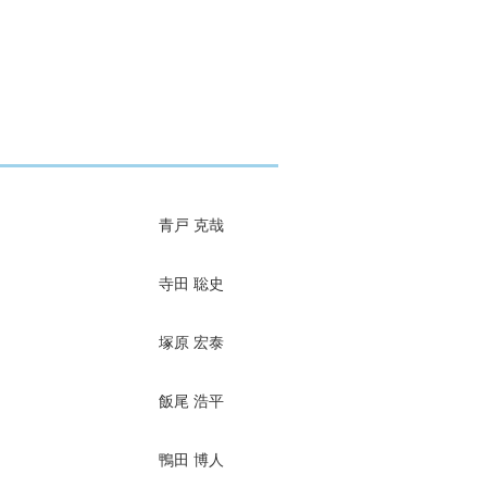
青戸 克哉
寺田 聡史
塚原 宏泰
飯尾 浩平
鴨田 博人