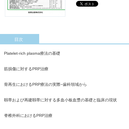
目次
Platelet-rich plasma療法の基礎
筋損傷に対するPRP治療
骨再生におけるPRP療法の実際−歯科領域から
靱帯および再建靱帯に対する多血小板血漿の基礎と臨床の現状
脊椎外科におけるPRP治療