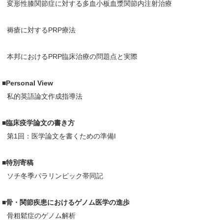
変形性膝関節症に対する多血小板血漿関節内注射治療
褥瘡に対するPRP療法
本邦におけるPRP臨床治療の問題点と実際
■Personal View
私的英語論文作成指導法
■臨床疫学論文の書き方
第1回：医学論文を書くための準備I
■特別寄稿
ソチ冬季パラリンピック帯同記
■骨・関節疾患におけるゲノム医学の進歩
骨粗鬆症のゲノム解析