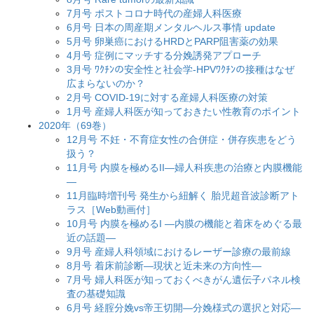
7月号 ポストコロナ時代の産婦人科医療
6月号 日本の周産期メンタルヘルス事情 update
5月号 卵巣癌におけるHRDとPARP阻害薬の効果
4月号 症例にマッチする分娩誘発アプローチ
3月号 ﾜｸﾁﾝの安全性と社会学-HPVﾜｸﾁﾝの接種はなぜ
広まらないのか？
2月号 COVID-19に対する産婦人科医療の対策
1月号 産婦人科医が知っておきたい性教育のポイント
2020年（69巻）
12月号 不妊・不育症女性の合併症・併存疾患をどう
扱う？
11月号 内膜を極めるII―婦人科疾患の治療と内膜機能
―
11月臨時増刊号 発生から紐解く 胎児超音波診断アト
ラス［Web動画付］
10月号 内膜を極めるI ―内膜の機能と着床をめぐる最
近の話題―
9月号 産婦人科領域におけるレーザー診療の最前線
8月号 着床前診断―現状と近未来の方向性―
7月号 婦人科医が知っておくべきがん遺伝子パネル検
査の基礎知識
6月号 経腟分娩vs帝王切開―分娩様式の選択と対応―