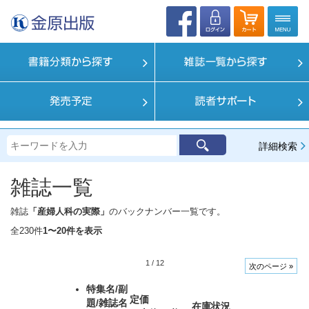
詳細検索
雑誌一覧
雑誌
「産婦人科の実際」
のバックナンバー一覧です。
全230件
1〜20件を表示
1
/
12
次のページ »
特集名/副
定価
題/雑誌名
在庫状況