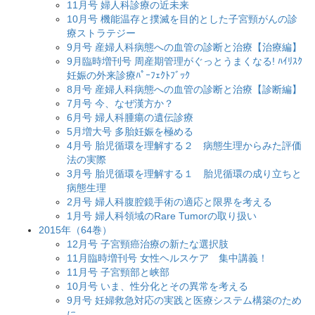
11月号 婦人科診療の近未来
10月号 機能温存と撲滅を目的とした子宮頸がんの診
療ストラテジー
9月号 産婦人科病態への血管の診断と治療【治療編】
9月臨時増刊号 周産期管理がぐっとうまくなる! ﾊｲﾘｽｸ
妊娠の外来診療ﾊﾟｰﾌｪｸﾄﾌﾞｯｸ
8月号 産婦人科病態への血管の診断と治療【診断編】
7月号 今、なぜ漢方か？
6月号 婦人科腫瘍の遺伝診療
5月増大号 多胎妊娠を極める
4月号 胎児循環を理解する２ 病態生理からみた評価
法の実際
3月号 胎児循環を理解する１ 胎児循環の成り立ちと
病態生理
2月号 婦人科腹腔鏡手術の適応と限界を考える
1月号 婦人科領域のRare Tumorの取り扱い
2015年（64巻）
12月号 子宮頸癌治療の新たな選択肢
11月臨時増刊号 女性ヘルスケア 集中講義！
11月号 子宮頸部と峡部
10月号 いま、性分化とその異常を考える
9月号 妊婦救急対応の実践と医療システム構築のため
に