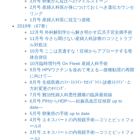
3月号 卵巣がん征圧へのマイルストーン
2月号 産婦人科医が身につけておくべき遺伝カウンセ
リング
1月号 産婦人科医に役立つ資格
2018年（67巻）
12月号 外科解剖学から解き明かす広汎子宮全摘手術
11月号 今さら聞けない産婦人科診療のコツとトラブ
ル対処法
10月号 ここは見逃すな！症候からアプローチする母
体合併症
10月臨時増刊号 On Fleek 産婦人科手術
9月号 HPVワクチンを改めて考える―接種勧奨の再開
に向けて―
8月号 生殖医療のﾌｧｰｽﾄﾗｲﾝ･ｾｶﾝﾄﾞﾗｲﾝ-診療ｽﾄﾗﾃｼﾞｰと
方針変更のﾀｲﾐﾝｸﾞ-
7月号 難治性婦人科悪性腫瘍の臨床最前線
6月号 PIHからHDPへ―妊娠高血圧症候群 up to
date―
5月号 卵巣癌の手術 up to date
4月号 エキスパートの内視鏡手術―コツとピットフォ
ールII
3月号 エキスパートの内視鏡手術―コツとピットフォ
ールI