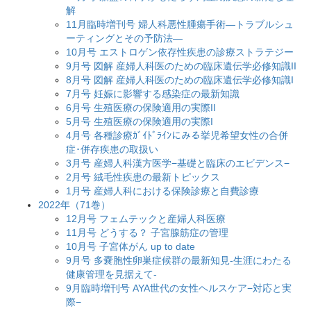
解
11月臨時増刊号 婦人科悪性腫瘍手術―トラブルシュ
ーティングとその予防法―
10月号 エストロゲン依存性疾患の診療ストラテジー
9月号 図解 産婦人科医のための臨床遺伝学必修知識II
8月号 図解 産婦人科医のための臨床遺伝学必修知識I
7月号 妊娠に影響する感染症の最新知識
6月号 生殖医療の保険適用の実際II
5月号 生殖医療の保険適用の実際I
4月号 各種診療ｶﾞｲﾄﾞﾗｲﾝにみる挙児希望女性の合併
症･併存疾患の取扱い
3月号 産婦人科漢方医学−基礎と臨床のエビデンス−
2月号 絨毛性疾患の最新トピックス
1月号 産婦人科における保険診療と自費診療
2022年（71巻）
12月号 フェムテックと産婦人科医療
11月号 どうする？ 子宮腺筋症の管理
10月号 子宮体がん up to date
9月号 多嚢胞性卵巣症候群の最新知見-生涯にわたる
健康管理を見据えて-
9月臨時増刊号 AYA世代の女性ヘルスケア−対応と実
際−