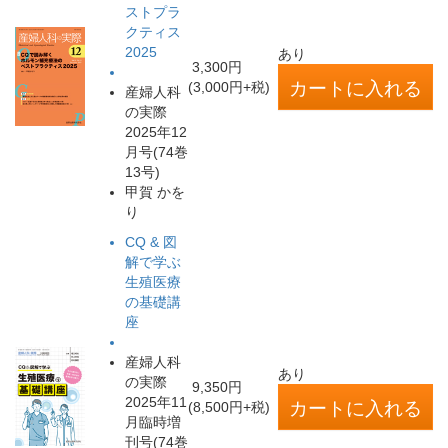
ストプラ
クティス
2025
あり
3,300円
(3,000円+税)
産婦人科
の実際
2025年12
月号(74巻
13号)
甲賀 かを
り
CQ & 図
解で学ぶ
生殖医療
の基礎講
座
産婦人科
あり
の実際
9,350円
2025年11
(8,500円+税)
月臨時増
刊号(74巻