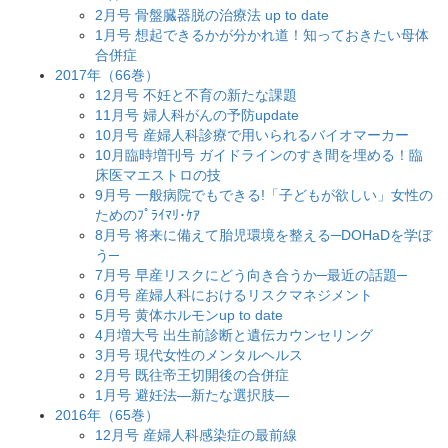
2月号 骨盤臓器脱の治療法 up to date
1月号 想起できるかが分かれ道！知っておきたい母体
合併症
2017年（66巻）
12月号 不妊と不育の新たな課題
11月号 婦人科がんの予防update
10月号 産婦人科診療で用いられるバイオマーカー
10月臨時増刊号 ガイドラインのすき間を埋める！臨
床医マエストロの技
9月号 一般病院でもできる!「子どもが欲しい」女性の
ためのﾌﾟﾗｲﾏﾘ･ｹｱ
8月号 将来に備えて胎児環境を整える─DOHaDを学ぼ
う─
7月号 早産リスクにどう向き合うか─最近の話題─
6月号 産婦人科におけるリスクマネジメント
5月号 黄体ホルモンup to date
4月増大号 出生前診断と遺伝カウンセリング
3月号 現代女性のメンタルヘルス
2月号 既往帝王切開後の合併症
1月号 避妊法―新たな選択肢―
2016年（65巻）
12月号 産婦人科感染症の最前線