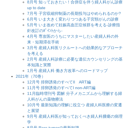
8月号 知っておきたい！合併症を伴う婦人科がん診療
up to date
7月号 子宮収縮抑制薬の長期投与はやめられるのか?
6月号 いま大きく変わりつつある子宮頸がんの診療
5月号 いま改めて妊娠高血圧症候群を考える-診療指
針改訂のﾎﾟｲﾝﾄから-
4月号 専攻医のうちにマスターしたい産婦人科の外
来・短期滞在手術
3月号 産婦人科医リクルートへの効果的なアプローチ
を考える
2月号 産婦人科診療に必要な遺伝カウンセリングの基
本知識と実際
1月号 産婦人科 働き方改革へのロードマップ
2021年（70巻）
12月号 排卵誘発のすべてII ART編
11月号 排卵誘発のすべてI non-ART編
11月臨時増刊号 図解 分子メカニズムから理解する婦
人科がんの薬物療法
10月号 最新知識の理解に役立つ 産婦人科医療の変遷
と展望
9月号 産婦人科医が知っておくべき婦人科腫瘍の病理
学
8月号 Rare tumorの最新知識