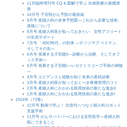
11月臨時増刊号 CQ & 図解で学ぶ 生殖医療の基礎講
座
10月号 子宮頸がん予防の最前線
9月号 産婦人科の未来予想図―これから必要な技術、
資格について
8月号 産婦人科医が知っておきたい 女性アスリート
の生涯サポート
7月号 「ADC時代」の到来 ―チソツマブ ベドチン、
そしてその先へ
6月号 発展する子宮鏡II―診断から治療、そしてオフ
ィス手術へ
5月号 発展する子宮鏡I―レゼクトスコープ手術の神髄
―
4月号 エビデンスと経験が紡ぐ未来の産科診療
3月号 産婦人科医が知っておくべき疼痛管理のコツ
2月号 産婦人科にかかわる医用技術の新たな進歩II
1月号 産婦人科にかかわる医用技術の新たな進歩I
2024年（73巻）
12月号 動画で学ぶ！ 次世代へつなぐ婦人科ロボット
支援手術
11月号 がんサバイバーにおける女性医学―産婦人科
医にできること