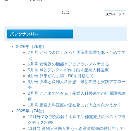
1
/
12
次のページ »
2026年（75巻）
7月号 とっつきにくかった周産期病理をあらためて学
ぶ
6月号 女性器の機能とアピアランスを考える
5月号 AIとデジタルが作り出す産婦人科医療
4月号 卵巣がん手術―R0を目指して
3月号 肥満と産婦人科疾患―最新知見と実践アプロー
チ
2月号 ここまでできる！産婦人科外来での排尿障害診
療
1月号 産婦人科医療の偏在化にどう立ち向かうか？
2025年（74巻）
12月号 CQで読み解くホルモン補充療法のベストプラ
クティス2025
11月号 産婦人科医が担うべき産道裂傷の包括的ケア