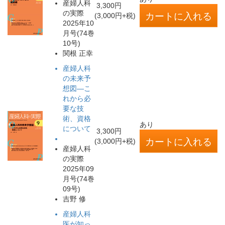
産婦人科
3,300円
の実際
(3,000円+税)
2025年10
月号(74巻
10号)
関根 正幸
産婦人科
の未来予
想図―こ
れから必
要な技
術、資格
あり
について
3,300円
(3,000円+税)
産婦人科
の実際
2025年09
月号(74巻
09号)
吉野 修
産婦人科
医が知っ