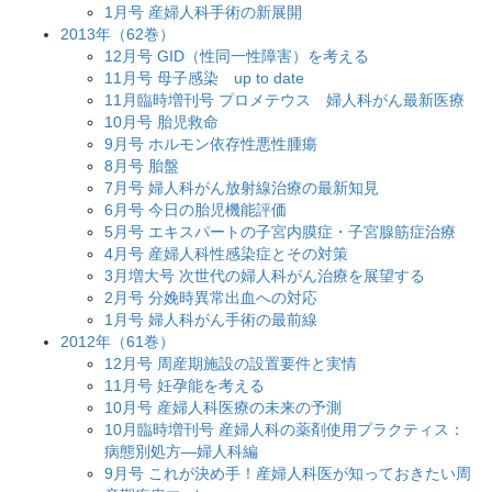
1月号 産婦人科手術の新展開
2013年（62巻）
12月号 GID（性同一性障害）を考える
11月号 母子感染 up to date
11月臨時増刊号 プロメテウス 婦人科がん最新医療
10月号 胎児救命
9月号 ホルモン依存性悪性腫瘍
8月号 胎盤
7月号 婦人科がん放射線治療の最新知見
6月号 今日の胎児機能評価
5月号 エキスパートの子宮内膜症・子宮腺筋症治療
4月号 産婦人科性感染症とその対策
3月増大号 次世代の婦人科がん治療を展望する
2月号 分娩時異常出血への対応
1月号 婦人科がん手術の最前線
2012年（61巻）
12月号 周産期施設の設置要件と実情
11月号 妊孕能を考える
10月号 産婦人科医療の未来の予測
10月臨時増刊号 産婦人科の薬剤使用プラクティス：
病態別処方―婦人科編
9月号 これが決め手！産婦人科医が知っておきたい周