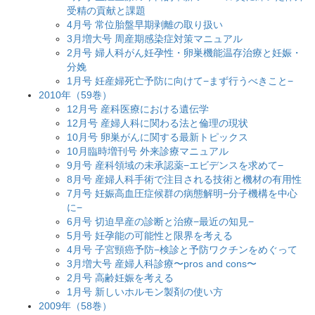
受精の貢献と課題
4月号 常位胎盤早期剥離の取り扱い
3月増大号 周産期感染症対策マニュアル
2月号 婦人科がん妊孕性・卵巣機能温存治療と妊娠・
分娩
1月号 妊産婦死亡予防に向けて−まず行うべきこと−
2010年（59巻）
12月号 産科医療における遺伝学
12月号 産婦人科に関わる法と倫理の現状
10月号 卵巣がんに関する最新トピックス
10月臨時増刊号 外来診療マニュアル
9月号 産科領域の未承認薬−エビデンスを求めて−
8月号 産婦人科手術で注目される技術と機材の有用性
7月号 妊娠高血圧症候群の病態解明−分子機構を中心
に−
6月号 切迫早産の診断と治療−最近の知見−
5月号 妊孕能の可能性と限界を考える
4月号 子宮頸癌予防−検診と予防ワクチンをめぐって
3月増大号 産婦人科診療〜pros and cons〜
2月号 高齢妊娠を考える
1月号 新しいホルモン製剤の使い方
2009年（58巻）