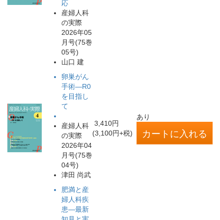
応
産婦人科
の実際
2026年05
月号(75巻
05号)
山口 建
卵巣がん
手術―R0
を目指し
て
あり
3,410円
産婦人科
(3,100円+税)
の実際
2026年04
月号(75巻
04号)
津田 尚武
肥満と産
婦人科疾
患―最新
知見と実