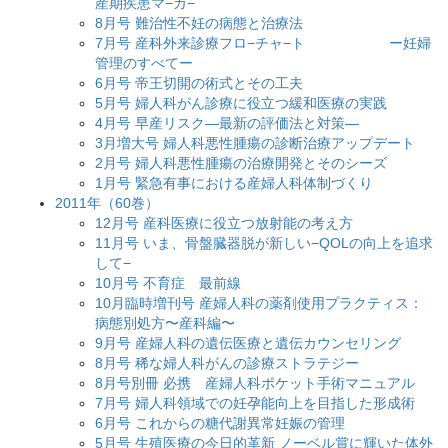
産期疾患マ−カ−
8月号 難治性不妊の病態と治療法
7月号 産科外来診療フロ−チャ−ト ー妊婦
管理のすべてー
6月号 帝王切開の術式とその工夫
5月号 婦人科がん診療に役立つ緩和医療の実践
4月号 早産リスク―最新の評価法と対策―
3月増大号 婦人科悪性腫瘍の診断治療アップデート
2月号 婦人科悪性腫瘍の治療開発とそのシーズ
1月号 緊急有事における産婦人科体制づくり
2011年（60巻）
12月号 産科医療に役立つ放射能の考え方
11月号 いま、骨盤臓器脱が新しい−QOLの向上を追求
して−
10月号 不育症 最前線
10月臨時増刊号 産婦人科の薬剤使用プラクティス：
病態別処方〜産科編〜
9月号 産婦人科の遺伝医療と遺伝カウンセリング
8月号 稀な婦人科がんの診療ストラテジー
8月号別冊 必携 産婦人科ポケット手術マニュアル
7月号 婦人科領域での妊孕能向上を目指した形成術
6月号 これからの糖代謝異常妊娠の管理
5月号 生殖医療の今日的革新 ノーベル賞に輝いた体外