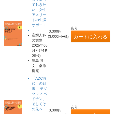
ておきた
い 女性
アスリー
トの生涯
サポート
あり
3,300円
産婦人科
(3,000円+税)
の実際
2025年08
月号(74巻
08号)
豊島 将
文、桑原
慶充
「ADC時
代」の到
来 ―チソ
ツマブ ベ
ドチン、
そしてそ
あり
の先へ
3,300円