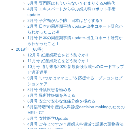
5月号 専門医はもういらない？せまりくるAI時代
4月号 エキスパートから学ぶ婦人科ロボット手術
update
3月号 子宮頸がん予防―日本はどうする？
2月号 日本の周産期事情 update-出生コホート研究か
らわかったこと-II
1月号 日本の周産期事情 update-出生コホート研究か
らわかったこと-I
2019年（68巻）
12月号 妊産婦死亡をどう防ぐかII
11月号 妊産婦死亡をどう防ぐか I
10月号 迫り来る2020 新規保険収載へのロードマップ
と適正運用
9月号 ”いつかはママに…”を応援する プレコンセプ
ションケア
8月号 外陰疾患を極める
7月号 異所性妊娠を考える
6月号 安全で安心な無痛分娩を極める
6月臨時増刊号 産婦人科診療decision makingのための
MRI・CT
5月号 女性医学Update
4月号 ご存じですか？産婦人科領域で話題の薬物療法