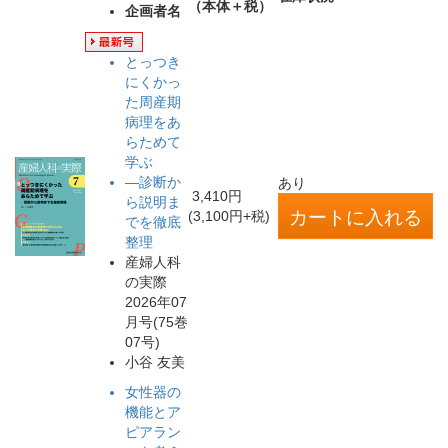
（本体＋税）
企画者名
とっつき
にくかっ
た周産期
病理をあ
らためて
学ぶ
―診断か
あり
3,410円
ら説明ま
(3,100円+税)
でを徹底
整理
産婦人科
の実際
2026年07
月号(75巻
07号)
小谷 友美
女性器の
機能とア
ピアラン