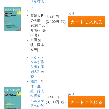
スを考え
る
あり
産婦人科
3,410円
の実際
(3,100円+税)
2026年06
月号(75巻
06号)
永田 知
映、岡本
愛光|
AIとデジ
タルが作
り出す産
婦人科医
療
胎児・母
体・生
殖・婦人
あり
科腫瘍・
3,410円
ヘルスケ
(3,100円+税)
アへの対