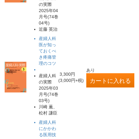
の実際
2025年04
月号(74巻
04号)
近藤 英治
産婦人科
医が知っ
ておくべ
き疼痛管
理のコツ
あり
3,300円
産婦人科
(3,000円+税)
の実際
2025年03
月号(74巻
03号)
川崎 薫、
松村 謙臣
産婦人科
にかかわ
る医用技