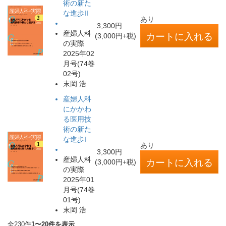
術の新た
な進歩II
あり
3,300円
産婦人科
(3,000円+税)
の実際
2025年02
月号(74巻
02号)
末岡 浩
産婦人科
にかかわ
る医用技
術の新た
な進歩I
あり
3,300円
産婦人科
(3,000円+税)
の実際
2025年01
月号(74巻
01号)
末岡 浩
全230件
1〜20件を表示