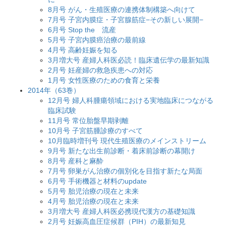
8月号 がん・生殖医療の連携体制構築へ向けて
7月号 子宮内膜症・子宮腺筋症−その新しい展開−
6月号 Stop the 流産
5月号 子宮内膜癌治療の最前線
4月号 高齢妊娠を知る
3月増大号 産婦人科医必読！臨床遺伝学の最新知識
2月号 妊産婦の救急疾患への対応
1月号 女性医療のための食育と栄養
2014年（63巻）
12月号 婦人科腫瘍領域における実地臨床につながる
臨床試験
11月号 常位胎盤早期剥離
10月号 子宮筋腫診療のすべて
10月臨時増刊号 現代生殖医療のメインストリーム
9月号 新たな出生前診断・着床前診断の幕開け
8月号 産科と麻酔
7月号 卵巣がん治療の個別化を目指す新たな局面
6月号 手術機器と材料のupdate
5月号 胎児治療の現在と未来
4月号 胎児治療の現在と未来
3月増大号 産婦人科医必携現代漢方の基礎知識
2月号 妊娠高血圧症候群（PIH）の最新知見