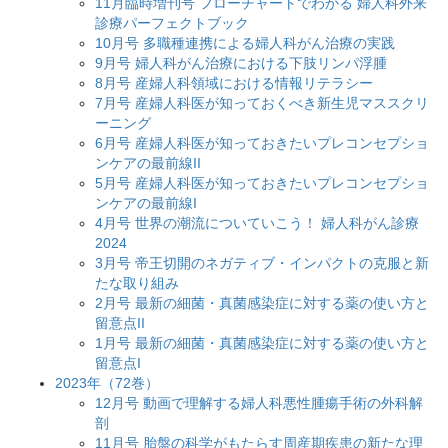
11月臨時増刊号 フローチャートでわかる 婦人科外来
診療パーフェクトブック
10月号 多職種連携による婦人科がん治療の実践
9月号 婦人科がん治療における下肢リンパ浮腫
8月号 産婦人科領域における情報リテラシー
7月号 産婦人科医が知っておくべき新生児マススクリ
ーニング
6月号 産婦人科医が知っておきたいプレコンセプショ
ンケアの最前線II
5月号 産婦人科医が知っておきたいプレコンセプショ
ンケアの最前線I
4月号 世界の潮流についていこう！ 婦人科がん診療
2024
3月号 帝王切開のネガティブ・インパクトの克服と新
たな取り組み
2月号 最新の細菌・真菌感染症に対する薬の使い方と
留意点II
1月号 最新の細菌・真菌感染症に対する薬の使い方と
留意点I
2023年（72巻）
12月号 動画で理解する婦人科悪性腫瘍手術の外科解
剖
11月号 胎盤の科学がもたらす周産期疾患の新たな理