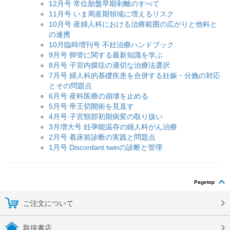
12月号 常位胎盤早期剥離のすべて
11月号 いま周産期領域に増えるリスク
10月号 産婦人科における治療範囲の広がりと他科と
の連携
10月臨時増刊号 不妊治療ハンドブック
9月号 卵管に関する最新知識を学ぶ
8月号 子宮内膜症の適切な治療法選択
7月号 婦人科的基礎疾患を合併する妊娠・分娩の対応
とその問題点
6月号 産科医療の崩壊を止める
5月号 帝王切開術を見直す
4月号 子宮頸部初期病変の取り扱い
3月増大号 妊孕能温存の婦人科がん治療
2月号 着床前診断の実践と問題点
1月号 Discordant twinの診断と管理
Pagetop
ご注文について
取扱書店