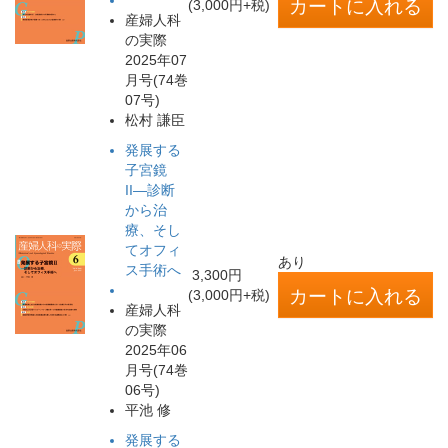
(3,000円+税)
産婦人科
の実際
2025年07
月号(74巻
07号)
松村 謙臣
発展する
子宮鏡
II―診断
から治
療、そし
てオフィ
あり
ス手術へ
3,300円
(3,000円+税)
産婦人科
の実際
2025年06
月号(74巻
06号)
平池 修
発展する