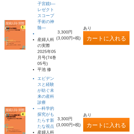
子宮鏡I―
レゼクト
スコープ
手術の神
髄―
あり
3,300円
(3,000円+税)
産婦人科
の実際
2025年05
月号(74巻
05号)
平池 修
エビデン
スと経験
が紡ぐ未
来の産科
診療
―科学的
探究がも
あり
3,300円
たらす新
(3,000円+税)
たな視点
産婦人科