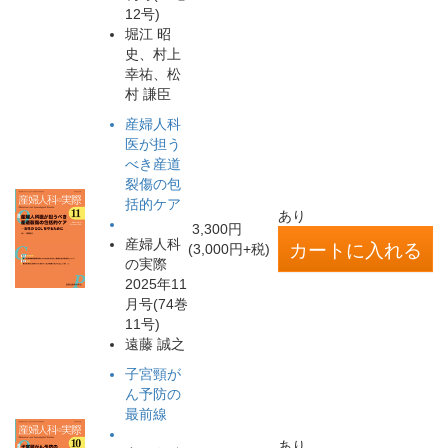
12号)
堀江 昭
史、村上
幸祐、松
村 謙臣
産婦人科
医が担う
べき産道
裂傷の包
括的ケア
あり
3,300円
産婦人科
(3,000円+税)
の実際
2025年11
月号(74巻
11号)
遠藤 誠之
子宮頸が
ん予防の
最前線
あり