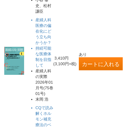
小谷 泰
史、松村
謙臣
産婦人科
医療の偏
在化にど
う立ち向
かうか？
持続可能
な医療体
あり
3,410円
制を目指
(3,100円+税)
して
産婦人科
の実際
2026年01
月号(75巻
01号)
末岡 浩
CQで読み
解くホル
モン補充
療法のベ