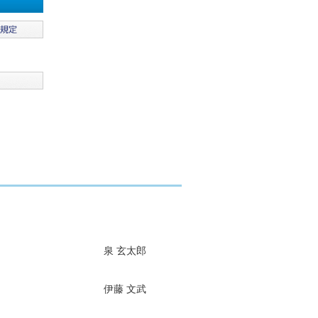
泉 玄太郎
伊藤 文武