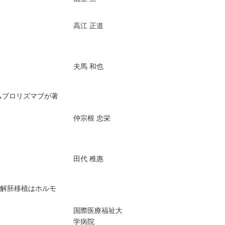
高江 正道
夫馬 和也
てペムブロリズマブが著
仲宗根 忠栄
田代 稚惠
融解胚移植はホルモ
国際医療福祉大
学病院