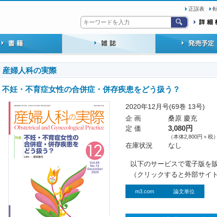
正誤表
産婦人科の実際
不妊・不育症女性の合併症・併存疾患をどう扱う？
2020年12月号(69巻 13号)
企 画
桑原 慶充
定 価
3,080円
（本体2,800円＋税
在庫状況
なし
以下のサービスで電子版を
（クリックすると外部サイ
m3.com
論文単位