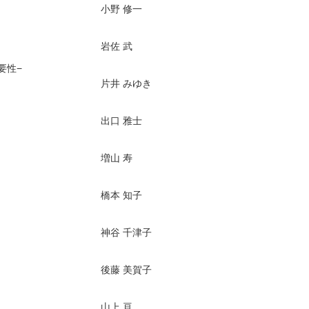
小野 修一
岩佐 武
要性−
片井 みゆき
出口 雅士
増山 寿
橋本 知子
神谷 千津子
後藤 美賀子
山上 亘