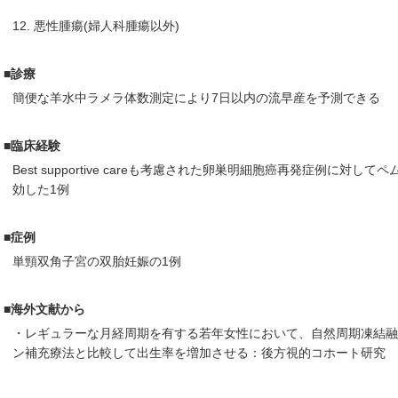
12. 悪性腫瘍(婦人科腫瘍以外)
■診療
簡便な羊水中ラメラ体数測定により7日以内の流早産を予測できる
■臨床経験
Best supportive careも考慮された卵巣明細胞癌再発症例に対し
効した1例
■症例
単頸双角子宮の双胎妊娠の1例
■海外文献から
・レギュラーな月経周期を有する若年女性において、自然周期凍結
ン補充療法と比較して出生率を増加させる：後方視的コホート研究