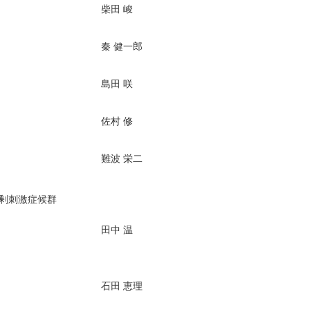
柴田 峻
秦 健一郎
島田 咲
佐村 修
難波 栄二
過剰刺激症候群
田中 温
石田 恵理