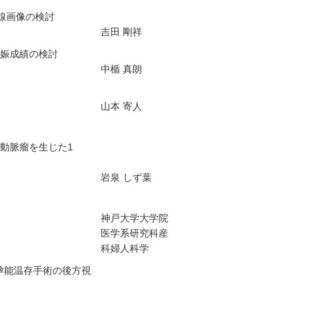
線画像の検討
吉田 剛祥
娠成績の検討
中楯 真朗
山本 寄人
動脈瘤を生じた1
岩泉 しず葉
神戸大学大学院
医学系研究科産
科婦人科学
孕能温存手術の後方視