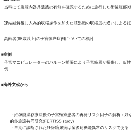
当科にて腹腔内器具遺残の有無を確認するために施行した術後腹部X
凍結融解後に人為的収縮操作を加えた胚盤胞の収縮度の違いによる妊
高齢者(65歳以上)の子宮体癌症例についての検討
■症例
子宮マニピュレーターのバルーン拡張により子宮筋層が損傷し、仮性
例
■海外文献から
・妊孕能温存療法後の子宮頸癌患者の再発リスク因子の解析：妊
的多施設共同研究(FERTISS study)
・早期に診断された妊娠糖尿病は産後耐糖能異常のリスクである