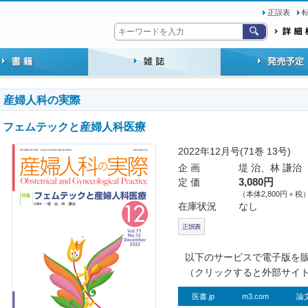
正誤表
産婦人科の実際
フェムテックと産婦人科医療
2022年12月号(71巻 13号)
企 画
堤 治、林 謙治
定 価
3,080円
（本体2,800円＋税
在庫状況
なし
以下のサービスで電子版を
（クリックすると外部サイ
医書.jp
m3.com
論