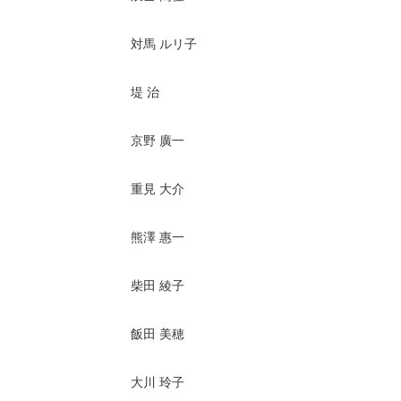
対馬 ルリ子
堤 治
京野 廣一
重見 大介
熊澤 惠一
柴田 綾子
飯田 美穂
大川 玲子