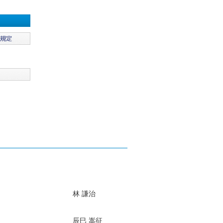
林 謙治
辰巳 嵩征