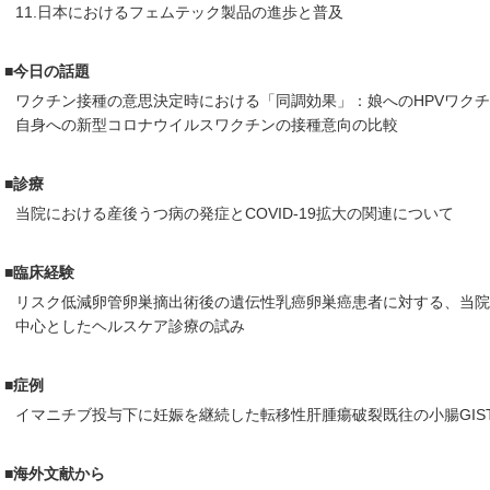
11.日本におけるフェムテック製品の進歩と普及
■今日の話題
ワクチン接種の意思決定時における「同調効果」：娘へのHPVワク
自身への新型コロナウイルスワクチンの接種意向の比較
■診療
当院における産後うつ病の発症とCOVID-19拡大の関連について
■臨床経験
リスク低減卵管卵巣摘出術後の遺伝性乳癌卵巣癌患者に対する、当
中心としたヘルスケア診療の試み
■症例
イマニチブ投与下に妊娠を継続した転移性肝腫瘍破裂既往の小腸GIS
■海外文献から