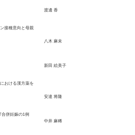
渡邊 香
チン接種意向と母親
八木 麻未
新田 絵美子
院における漢方薬を
安達 将隆
T合併妊娠の1例
中井 麻稀