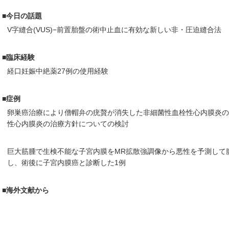
■今日の話題
V字縫合(VUS)−前置胎盤の術中止血に有効な新しい非・圧迫縫合法
■臨床経験
経口妊娠中絶薬27例の使用経験
■症例
卵巣癌治療により僧帽弁の疣贅が消失した非細菌性血栓性心内膜炎の
性心内膜炎の治療方針についての検討
巨大筋腫で生検不能な子宮内膜をMR拡散強調像から悪性を予測して
し、術後に子宮内膜癌と診断した1例
■海外文献から