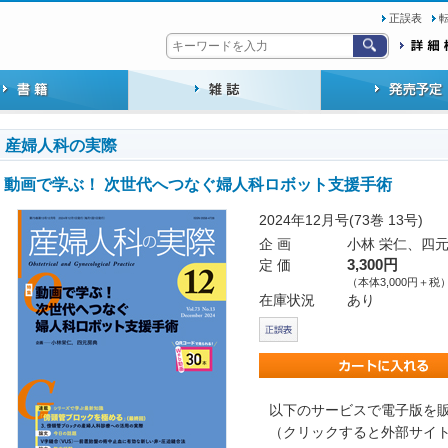
正誤表
産婦人科の実際
動画で学ぶ！ 次世代へつなぐ婦人科ロボット支援手術
2024年12月号(73巻 13号)
企 画
小林 栄仁、四元
定 価
3,300円
（本体3,000円＋税
在庫状況
あり
以下のサービスで電子版を
（クリックすると外部サイ