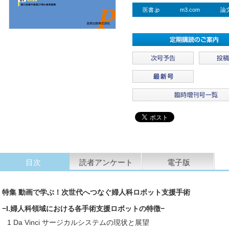
医書.jp
m3.com
論
目次
読者アンケート
電子版
特集 動画で学ぶ！次世代へつなぐ婦人科ロボット支援手術
−I.婦人科領域における各手術支援ロボットの特徴−
1 Da Vinci サージカルシステムの現状と展望