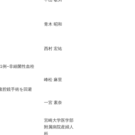
青木 昭和
西村 宏祐
1例−非細菌性血栓
峰松 麻里
腹腔鏡手術を回避
一宮 素奈
宮崎大学医学部
附属病院産婦人
科