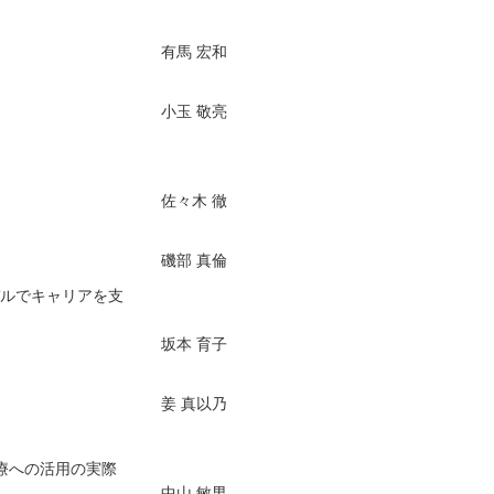
有馬 宏和
小玉 敬亮
佐々木 徹
磯部 真倫
デルでキャリアを支
坂本 育子
姜 真以乃
診療への活用の実際
中山 敏男