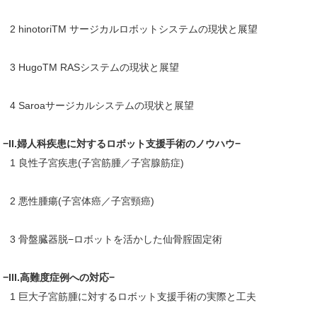
2 hinotoriTM サージカルロボットシステムの現状と展望
3 HugoTM RASシステムの現状と展望
4 Saroaサージカルシステムの現状と展望
−II.婦人科疾患に対するロボット支援手術のノウハウ−
1 良性子宮疾患(子宮筋腫／子宮腺筋症)
2 悪性腫瘍(子宮体癌／子宮頸癌)
3 骨盤臓器脱−ロボットを活かした仙骨腟固定術
−III.高難度症例への対応−
1 巨大子宮筋腫に対するロボット支援手術の実際と工夫