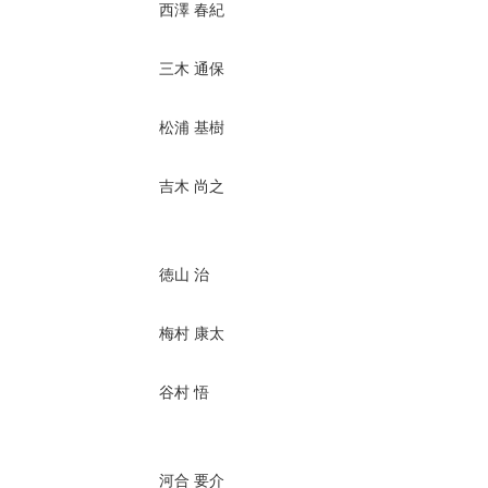
西澤 春紀
三木 通保
松浦 基樹
吉木 尚之
徳山 治
梅村 康太
谷村 悟
河合 要介