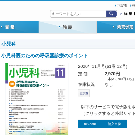
正誤表
小児科
小児科医のための呼吸器診療のポイント
2020年11月号(61巻 12号)
定 価
2,970円
（本体2,700円＋税
在庫状況
なし
以下のサービスで電子版を
（クリックすると外部サイ
m3.com
論文単位