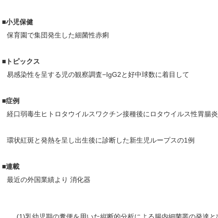
■小児保健
保育園で集団発生した細菌性赤痢
■トピックス
易感染性を呈する児の観察調査−IgG2と好中球数に着目して
■症例
経口弱毒生ヒトロタウイルスワクチン接種後にロタウイルス性胃腸
環状紅斑と発熱を呈し出生後に診断した新生児ループスの1例
■連載
最近の外国業績より 消化器
(1)乳幼児期の糞便を用いた縦断的分析による腸内細菌叢の発達