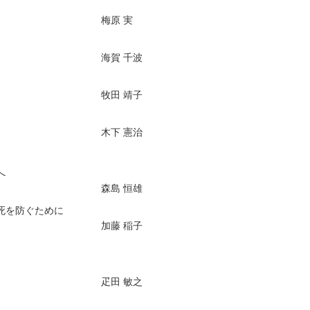
梅原 実
海賀 千波
牧田 靖子
木下 憲治
へ
森島 恒雄
然死を防ぐために
加藤 稲子
疋田 敏之