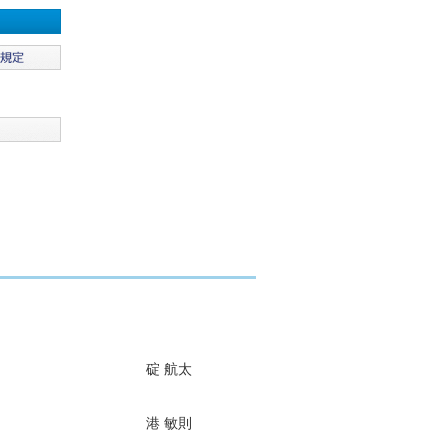
碇 航太
港 敏則