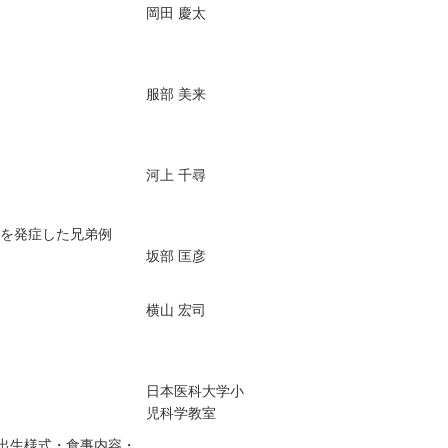
岡田 慶太
服部 美来
河上 千尋
炎を発症した兄弟例
坂部 匡彦
横山 宏司
日本医科大学小
児科学教室
と出生様式・食事内容・