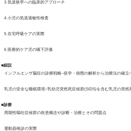
3.気道狭窄への臨床的アプローチ
4.小児の気道過敏性検査
5.在宅呼吸ケアの実際
6.医療的ケア児の嚥下評価
■綜説
インフルエンザ脳症の診療戦略−疫学・病態の解析から治療法の確立
乳児の安全な睡眠環境−乳幼児突然死症候群(SIDS)を含む乳児の突
■診療
周期性嘔吐症候群の疾患概念や診断・治療とその問題点
運動器検診の実際