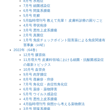
8月号 水疱症
7月号 細菌感染症
6月号 間葉系腫瘍
5月号 乾癬
5月臨時増刊号 教えて先輩！ 皮膚科診療の困りごと
4月号 帯状疱疹
3月号 悪性上皮系腫瘍
2月号 真菌症
1月号 免疫チェックポイント阻害薬による免疫関連有
害事象（irAE）
2022年（64巻）
12月号 膠原病
11月増大号 皮膚科領域における細菌・抗酸菌感染症
の最新トピックス
10月号 血管炎
9月号 肉芽腫症
8月号 蕁麻疹・痒疹
7月号 角化症・炎症性角化症
6月号 薬疹・薬物障害
5月号 ウイルス感染症
4月号 悪性上皮系腫瘍
4月臨時増刊号 病態から考える薬物療法
3月号 間葉系腫瘍