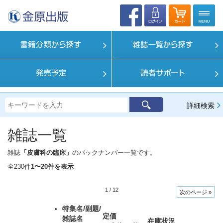
詳細検索
雑誌一覧
雑誌
「皮膚科の臨床」
のバックナンバー一覧です。
全230件
1〜20件を表示
1
/
12
次のページ »
特集名/副題/
定価
雑誌名
在庫状況