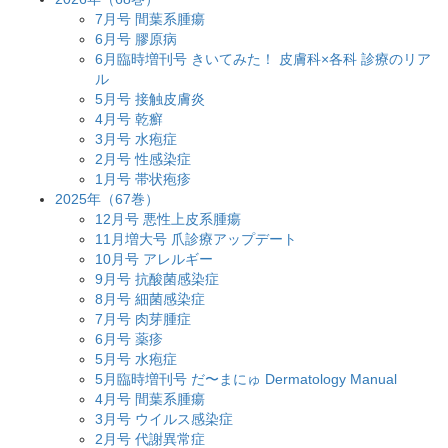
7月号 間葉系腫瘍
6月号 膠原病
6月臨時増刊号 きいてみた！ 皮膚科×各科 診療のリア
ル
5月号 接触皮膚炎
4月号 乾癬
3月号 水疱症
2月号 性感染症
1月号 帯状疱疹
2025年（67巻）
12月号 悪性上皮系腫瘍
11月増大号 爪診療アップデート
10月号 アレルギー
9月号 抗酸菌感染症
8月号 細菌感染症
7月号 肉芽腫症
6月号 薬疹
5月号 水疱症
5月臨時増刊号 だ〜まにゅ Dermatology Manual
4月号 間葉系腫瘍
3月号 ウイルス感染症
2月号 代謝異常症