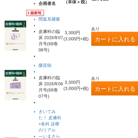
（本体＋税）
企画者名
間葉系腫瘍
あり
皮膚科の臨
3,300円
床 2026年07
(3,000円+税)
月号(68巻
08号)
膠原病
皮膚科の臨
あり
3,300円
床 2026年06
(3,000円+税)
月号(68巻
07号)
きいてみ
た！ 皮膚科
×各科 診療
のリアル
―いまさら