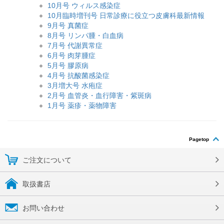
10月号 ウィルス感染症
10月臨時増刊号 日常診療に役立つ皮膚科最新情報
9月号 真菌症
8月号 リンパ腫・白血病
7月号 代謝異常症
6月号 肉芽腫症
5月号 膠原病
4月号 抗酸菌感染症
3月増大号 水疱症
2月号 血管炎・血行障害・紫斑病
1月号 薬疹・薬物障害
Pagetop
ご注文について
取扱書店
お問い合わせ