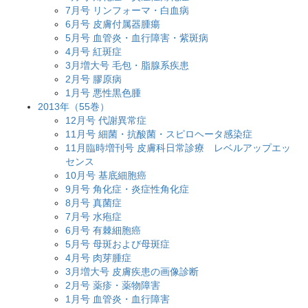
7月号 リンフォーマ・白血病
6月号 皮膚付属器腫瘍
5月号 血管炎・血行障害・紫斑病
4月号 紅斑症
3月増大号 毛包・脂腺系疾患
2月号 膠原病
1月号 悪性黒色腫
2013年（55巻）
12月号 代謝異常症
11月号 細菌・抗酸菌・スピロヘータ感染症
11月臨時増刊号 皮膚科日常診療 レベルアップエッ
センス
10月号 基底細胞癌
9月号 角化症・炎症性角化症
8月号 真菌症
7月号 水疱症
6月号 有棘細胞癌
5月号 母斑および母斑症
4月号 肉芽腫症
3月増大号 皮膚疾患の画像診断
2月号 薬疹・薬物障害
1月号 血管炎・血行障害