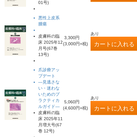
01号)
悪性上皮系
腫瘍
あり
皮膚科の臨
3,300円
床 2025年12
(3,000円+税)
月号(67巻
13号)
爪診療アッ
プデート
―見逃さな
い・迷わな
いためのプ
あり
ラクティカ
5,060円
ルガイド―
(4,600円+税)
皮膚科の臨
床 2025年11
月増大号(67
巻 12号)