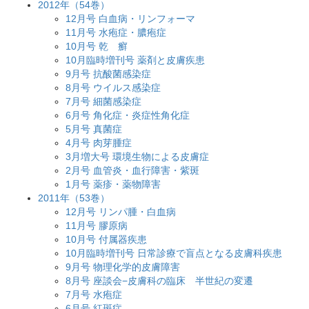
2012年（54巻）
12月号 白血病・リンフォーマ
11月号 水疱症・膿疱症
10月号 乾 癬
10月臨時増刊号 薬剤と皮膚疾患
9月号 抗酸菌感染症
8月号 ウイルス感染症
7月号 細菌感染症
6月号 角化症・炎症性角化症
5月号 真菌症
4月号 肉芽腫症
3月増大号 環境生物による皮膚症
2月号 血管炎・血行障害・紫斑
1月号 薬疹・薬物障害
2011年（53巻）
12月号 リンパ腫・白血病
11月号 膠原病
10月号 付属器疾患
10月臨時増刊号 日常診療で盲点となる皮膚科疾患
9月号 物理化学的皮膚障害
8月号 座談会−皮膚科の臨床 半世紀の変遷
7月号 水疱症
6月号 紅斑症