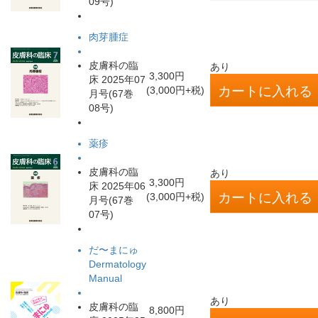
09号)
肉芽腫症
皮膚科の臨
あり
3,300円
床 2025年07
(3,000円+税)
月号(67巻
08号)
薬疹
皮膚科の臨
あり
3,300円
床 2025年06
(3,000円+税)
月号(67巻
07号)
だ〜まにゅ
Dermatology
Manual
あり
皮膚科の臨
8,800円