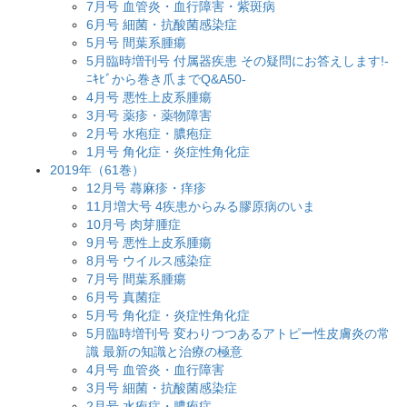
7月号 血管炎・血行障害・紫斑病
6月号 細菌・抗酸菌感染症
5月号 間葉系腫瘍
5月臨時増刊号 付属器疾患 その疑問にお答えします!-
ﾆｷﾋﾞから巻き爪までQ&A50-
4月号 悪性上皮系腫瘍
3月号 薬疹・薬物障害
2月号 水疱症・膿疱症
1月号 角化症・炎症性角化症
2019年（61巻）
12月号 蕁麻疹・痒疹
11月増大号 4疾患からみる膠原病のいま
10月号 肉芽腫症
9月号 悪性上皮系腫瘍
8月号 ウイルス感染症
7月号 間葉系腫瘍
6月号 真菌症
5月号 角化症・炎症性角化症
5月臨時増刊号 変わりつつあるアトピー性皮膚炎の常
識 最新の知識と治療の極意
4月号 血管炎・血行障害
3月号 細菌・抗酸菌感染症
2月号 水疱症・膿疱症