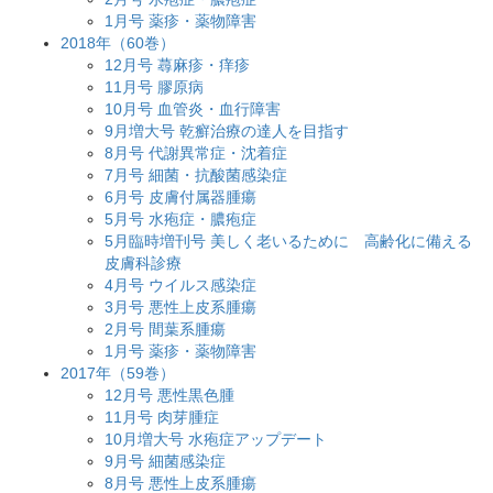
1月号 薬疹・薬物障害
2018年（60巻）
12月号 蕁麻疹・痒疹
11月号 膠原病
10月号 血管炎・血行障害
9月増大号 乾癬治療の達人を目指す
8月号 代謝異常症・沈着症
7月号 細菌・抗酸菌感染症
6月号 皮膚付属器腫瘍
5月号 水疱症・膿疱症
5月臨時増刊号 美しく老いるために 高齢化に備える
皮膚科診療
4月号 ウイルス感染症
3月号 悪性上皮系腫瘍
2月号 間葉系腫瘍
1月号 薬疹・薬物障害
2017年（59巻）
12月号 悪性黒色腫
11月号 肉芽腫症
10月増大号 水疱症アップデート
9月号 細菌感染症
8月号 悪性上皮系腫瘍