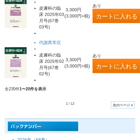
あり
皮膚科の臨
3,300円
床 2025年03
(3,000円+税)
月号(67巻
03号)
代謝異常症
皮膚科の臨
あり
3,300円
床 2025年02
(3,000円+税)
月号(67巻
02号)
全230件
1〜20件を表示
1
/
12
次のページ »
2026年（68巻）