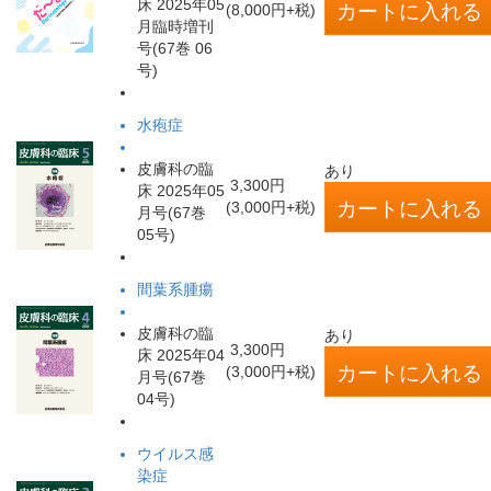
床 2025年05
(8,000円+税)
月臨時増刊
号(67巻 06
号)
水疱症
皮膚科の臨
あり
3,300円
床 2025年05
(3,000円+税)
月号(67巻
05号)
間葉系腫瘍
皮膚科の臨
あり
3,300円
床 2025年04
(3,000円+税)
月号(67巻
04号)
ウイルス感
染症