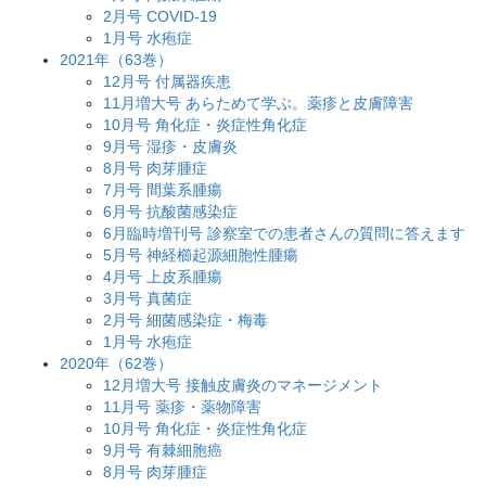
2月号 COVID-19
1月号 水疱症
2021年（63巻）
12月号 付属器疾患
11月増大号 あらためて学ぶ。薬疹と皮膚障害
10月号 角化症・炎症性角化症
9月号 湿疹・皮膚炎
8月号 肉芽腫症
7月号 間葉系腫瘍
6月号 抗酸菌感染症
6月臨時増刊号 診察室での患者さんの質問に答えます
5月号 神経櫛起源細胞性腫瘍
4月号 上皮系腫瘍
3月号 真菌症
2月号 細菌感染症・梅毒
1月号 水疱症
2020年（62巻）
12月増大号 接触皮膚炎のマネージメント
11月号 薬疹・薬物障害
10月号 角化症・炎症性角化症
9月号 有棘細胞癌
8月号 肉芽腫症