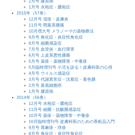
2月号 膠原病
1月号 水疱症・膿疱症
2015年（57巻）
12月号 湿疹・皮膚炎
11月号 間葉系腫瘍
10月増大号 メラノーマの薬物療法
9月号 角化症・炎症性角化症
8月号 細菌感染症
7月号 血管炎・血行障害
6月号 上皮系悪性腫瘍
5月号 薬疹・薬物障害・中毒疹
5月臨時増刊号 小児を診る！皮膚科医の心得
4月号 ウイルス感染症
3月号 代謝異常症・沈着症・黄色腫
2月号 基底細胞癌
1月号 膠原病
2014年（56巻）
12月号 水疱症・膿疱症
11月号 細菌・抗酸菌感染症
10月号 薬疹・薬物障害・中毒疹
10月臨時増刊号 皮膚科医のための香粧品入門
9月号 蕁麻疹・痒疹
8月号 角化症・炎症性角化症