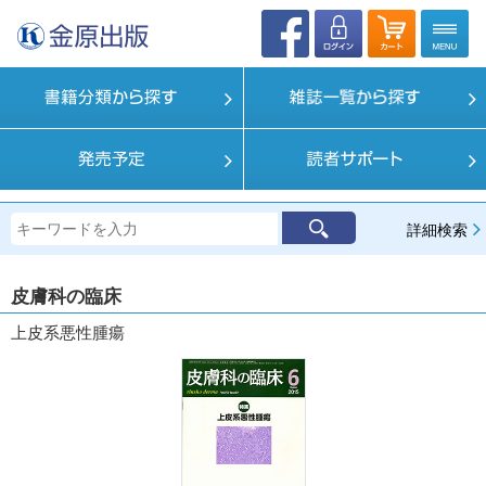
詳細検索
皮膚科の臨床
上皮系悪性腫瘍