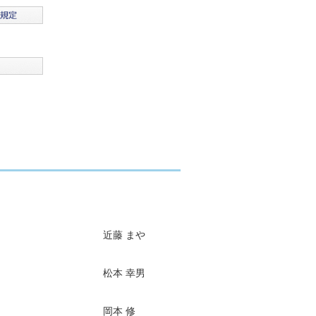
近藤 まや
松本 幸男
岡本 修