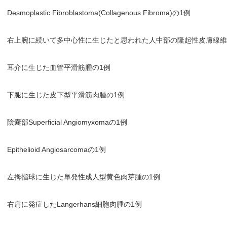
Desmoplastic Fibroblastoma(Collagenous Fibroma)の1例
右上腕に続いて多中心性に生じたと思われた人中部の隆起性皮膚線維
耳介に生じた血管平滑筋腫の1例
下腿に生じた皮下型平滑筋肉腫の1例
陰嚢部Superficial Angiomyxomaの1例
Epithelioid Angiosarcomaの1例
左拇指球に生じた単発性成人型黄色肉芽腫の1例
右肩に発症したLangerhans細胞肉腫の1例