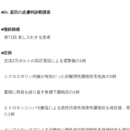
■Dr. 斎田の皮膚科診断講座
■憧鉄雑感
第71回 差し入れする患者
■症例
交流2万ボルトの高圧電流による電撃傷の1例
シクロスポリン内服が有効だった好酸球性膿疱性毛包炎の2例
夏期に再発を繰り返す角層下膿疱症の1例
ヒドロキシジンパモ酸塩による急性汎発性発疹性膿疱症を発症後、
た1例
インフリキシマブによる治療中に慢性炎症性脱髄性多発神経炎を発