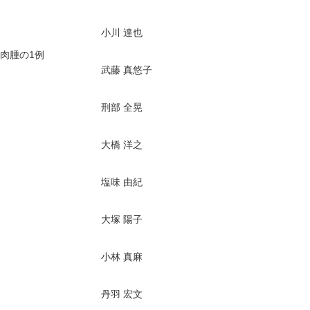
小川 達也
肉腫の1例
武藤 真悠子
刑部 全晃
大橋 洋之
塩味 由紀
大塚 陽子
小林 真麻
丹羽 宏文