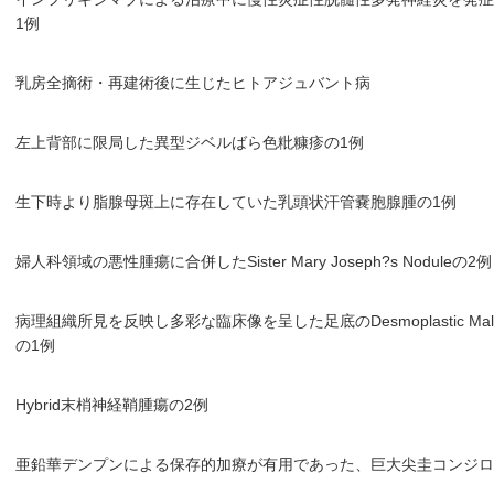
1例
乳房全摘術・再建術後に生じたヒトアジュバント病
左上背部に限局した異型ジベルばら色粃糠疹の1例
生下時より脂腺母斑上に存在していた乳頭状汗管嚢胞腺腫の1例
婦人科領域の悪性腫瘍に合併したSister Mary Joseph?s Noduleの2例
病理組織所見を反映し多彩な臨床像を呈した足底のDesmoplastic Maligna
の1例
Hybrid末梢神経鞘腫瘍の2例
亜鉛華デンプンによる保存的加療が有用であった、巨大尖圭コンジロ