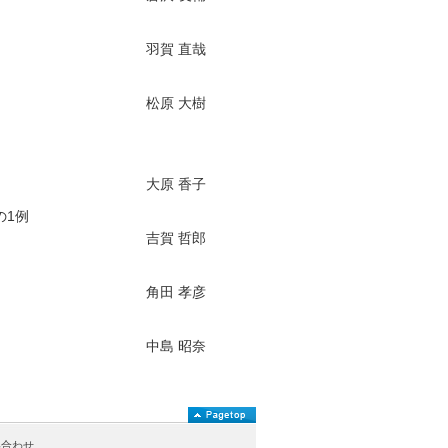
羽賀 直哉
松原 大樹
大原 香子
sの1例
吉賀 哲郎
角田 孝彦
中島 昭奈
い合わせ