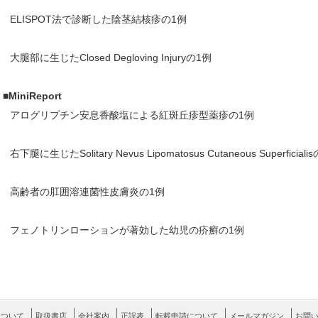
ELISPOT法で診断した陰茎結核疹の1例
大腿部に生じたClosed Degloving Injuryの1例
■MiniReport
アログリプチン安息香酸塩による紅斑丘疹型薬疹の1例
右下腿に生じたSolitary Nevus Lipomatosus Cutaneous Superficiali
高齢者の肛囲溶連菌性皮膚炎の1例
フェノトリンローションが著効した幼児の疥癬の1例
について
取扱書店
会社案内
正誤表
転載申請について
メールマガジン
お問