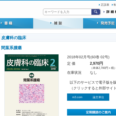
正誤表
皮膚科の臨床
間葉系腫瘍
2018年02月号(60巻 02号)
定 価
2,970円
（本体2,700円＋税
在庫状況
なし
以下のサービスで電子版を
（クリックすると外部サイ
m3.com
論文単位