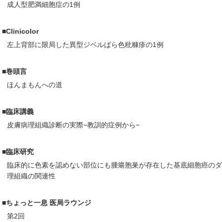
成人型肥満細胞症の1例
■Clinicolor
左上背部に限局した異型ジベルばら色粃糠疹の1例
■巻頭言
ほんまもんへの道
■臨床講義
皮膚病理組織診断の実際−教訓的症例から−
■臨床研究
臨床的に色素を認めない部位にも腫瘍胞巣が存在した基底細胞癌の
理組織の関連性
■ちょっと一息 医局ラウンジ
第2回