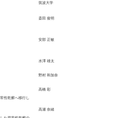
筑波大学
斎田 俊明
安部 正敏
水澤 雄太
野村 和加奈
高橋 彩
尋常性乾癬へ移行し
高瀬 奈緒
症した尋常性乾癬の