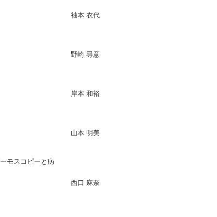
袖本 衣代
野崎 尋意
岸本 和裕
山本 明美
ダーモスコピーと病
西口 麻奈