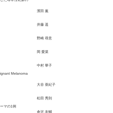
濱田 薫
井藤 遥
野崎 尋意
岡 愛菜
中村 華子
nt Melanoma
大谷 亜紀子
松田 秀則
ーマの1例
倉沢 友輔