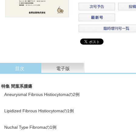
目次
電子版
特集 間葉系腫瘍
Aneurysmal Fibrous Histiocytomaの2例
Lipidized Fibrous Histiocytomaの1例
Nuchal Type Fibromaの1例