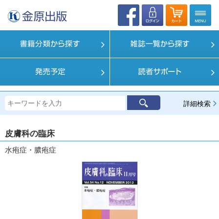
詳細検索
皮膚科の臨床
水疱症・膿疱症