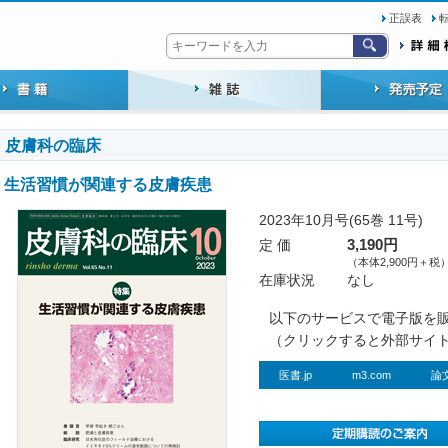
正誤表
皮膚科の臨床
生活習慣が関連する皮膚疾患
2023年10月号(65巻 11号)
定 価
3,190円
（本体2,900円＋税
在庫状況
なし
以下のサービスで電子版を
（クリックすると外部サイ
医書.jp
m3.com
論