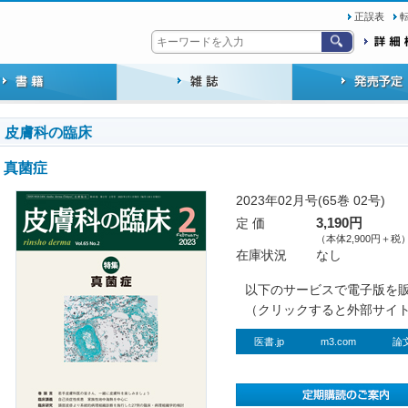
正誤表
皮膚科の臨床
真菌症
2023年02月号(65巻 02号)
定 価
3,190円
（本体2,900円＋税
在庫状況
なし
以下のサービスで電子版を
（クリックすると外部サイ
医書.jp
m3.com
論