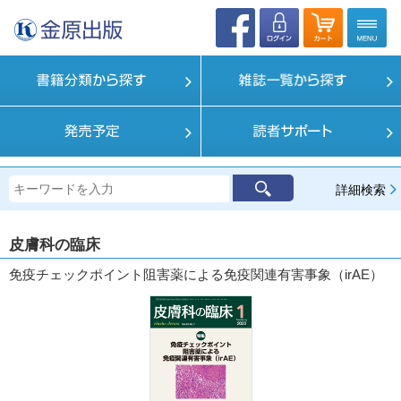
詳細検索
皮膚科の臨床
免疫チェックポイント阻害薬による免疫関連有害事象（irAE）