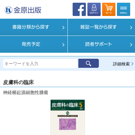
詳細検索
皮膚科の臨床
神経櫛起源細胞性腫瘍