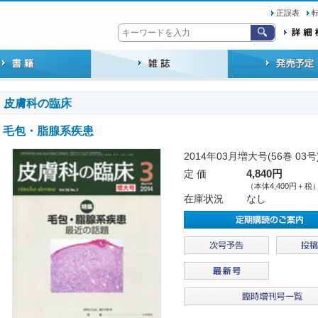
正誤表
皮膚科の臨床
毛包・脂腺系疾患
2014年03月増大号(56巻 03号
定 価
4,840円
（本体4,400円＋税
在庫状況
なし