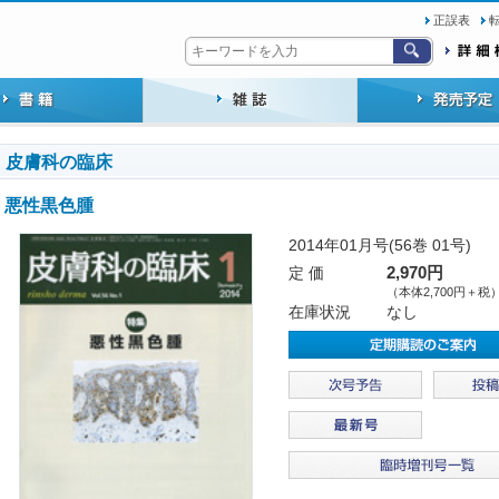
正誤表
皮膚科の臨床
悪性黒色腫
2014年01月号(56巻 01号)
定 価
2,970円
（本体2,700円＋税
在庫状況
なし