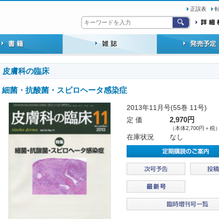
正誤表
皮膚科の臨床
細菌・抗酸菌・スピロヘータ感染症
2013年11月号(55巻 11号)
定 価
2,970円
（本体2,700円＋税
在庫状況
なし