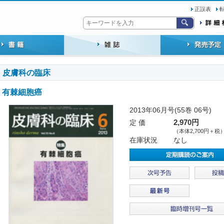
正誤表
皮膚科の臨床
有棘細胞癌
2013年06月号(55巻 06号)
定 価
2,970円
（本体2,700円＋税
在庫状況
なし