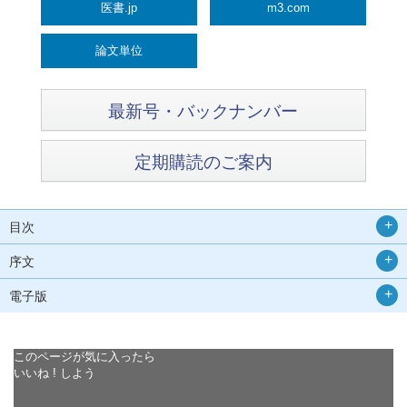
医書.jp
m3.com
論文単位
最新号・バックナンバー
定期購読のご案内
目次
序文
電子版
このページが気に入ったら
いいね ! しよう