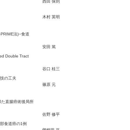
西田 保則
木村 英明
RIME法)−食道
安田 篤
uble Tract
谷口 桂三
技の工夫
篠原 元
得た直腸癌術後局所
佐野 修平
部食道癌の1例