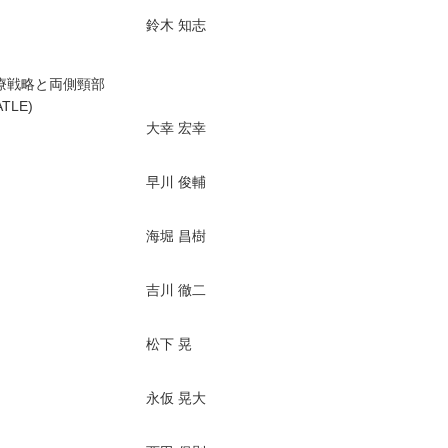
鈴木 知志
療戦略と両側頸部
LE)
大幸 宏幸
早川 俊輔
海堀 昌樹
吉川 徹二
松下 晃
永仮 晃大