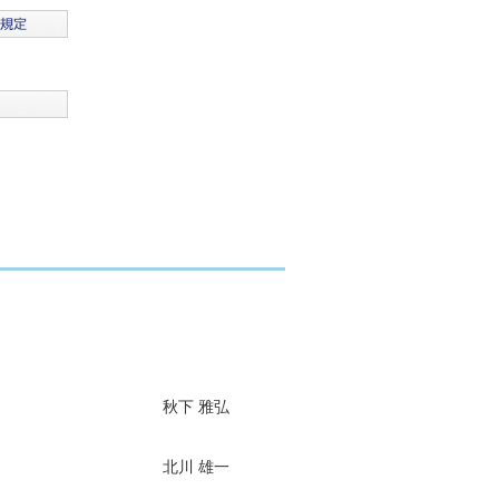
秋下 雅弘
北川 雄一