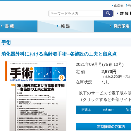
正誤表
手術
消化器外科における高齢者手術─各施設の工夫と留意点
2021年09月号(75巻 10号)
定 価
2,970円
（本体2,700円＋税
在庫状況
なし
以下のサービスで電子版を
（クリックすると外部サイ
医書.jp
m3.com
論