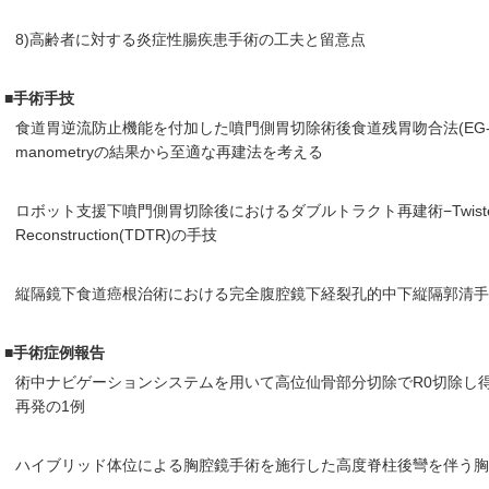
8)高齢者に対する炎症性腸疾患手術の工夫と留意点
■手術手技
食道胃逆流防止機能を付加した噴門側胃切除術後食道残胃吻合法(EG-P
manometryの結果から至適な再建法を考える
ロボット支援下噴門側胃切除後におけるダブルトラクト再建術−Twisted Do
Reconstruction(TDTR)の手技
縦隔鏡下食道癌根治術における完全腹腔鏡下経裂孔的中下縦隔郭清手
■手術症例報告
術中ナビゲーションシステムを用いて高位仙骨部分切除でR0切除し
再発の1例
ハイブリッド体位による胸腔鏡手術を施行した高度脊柱後彎を伴う胸